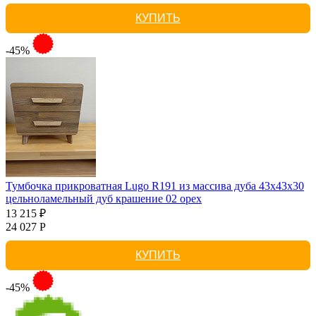
КУПИТЬ
-45%
Тумбочка прикроватная Lugo R191 из массива дуба 43х43х30
цельноламельный дуб крашение 02 орех
13 215 ₽
24 027 Р
КУПИТЬ
-45%