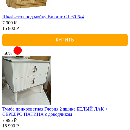
Шкаф-стол под мойку Викинг GL 60 №4
7 900 ₽
15 800 Р
КУПИТЬ
-50%
Тумба прикроватная Глория 2 ящика БЕЛЫЙ ЛАК +
СЕРЕБРО ПАТИНА с доводчиком
7 995 ₽
15 990 Р