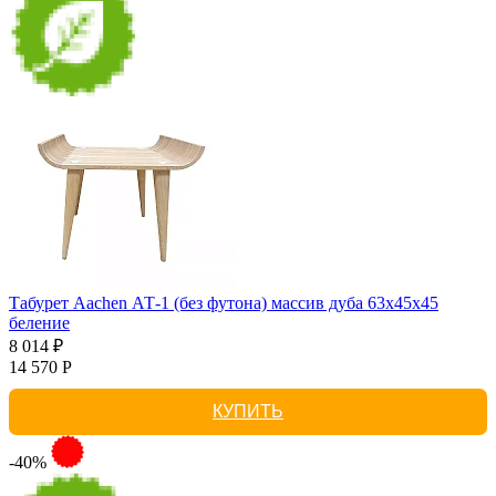
Табурет Aachen АТ-1 (без футона) массив дуба 63х45х45
беление
8 014 ₽
14 570 Р
КУПИТЬ
-40%