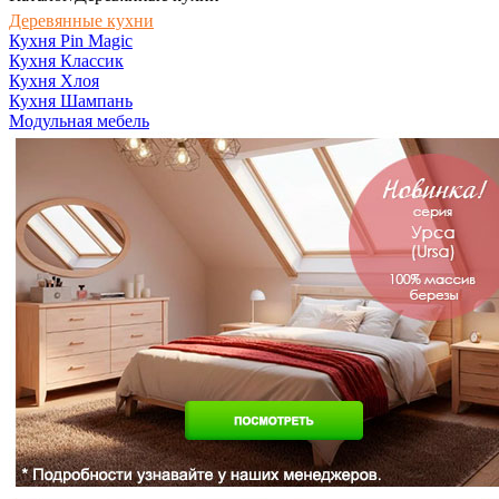
Деревянные кухни
Кухня Pin Magic
Кухня Классик
Кухня Хлоя
Кухня Шампань
Модульная мебель