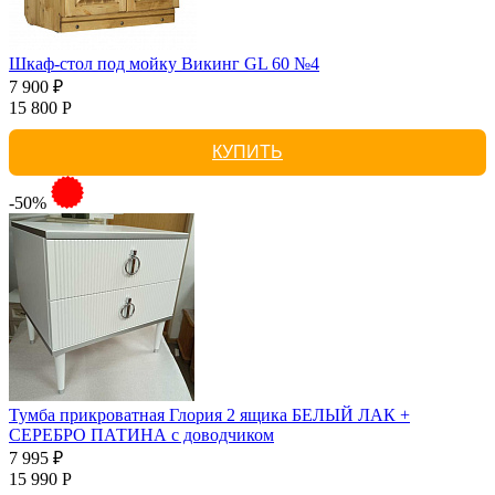
Шкаф-стол под мойку Викинг GL 60 №4
7 900 ₽
15 800 Р
КУПИТЬ
-50%
Тумба прикроватная Глория 2 ящика БЕЛЫЙ ЛАК +
СЕРЕБРО ПАТИНА с доводчиком
7 995 ₽
15 990 Р