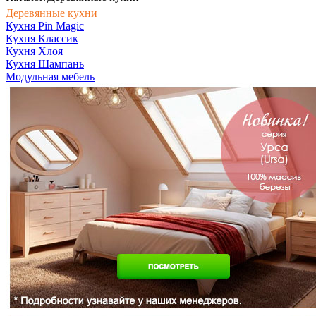
Деревянные кухни
Кухня Pin Magic
Кухня Классик
Кухня Хлоя
Кухня Шампань
Модульная мебель