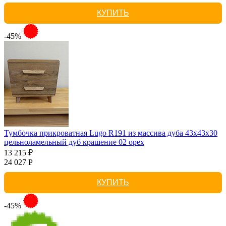
КУПИТЬ
-45%
Тумбочка прикроватная Lugo R191 из массива дуба 43х43х30
цельноламельный дуб крашение 02 орех
13 215 ₽
24 027 Р
КУПИТЬ
-45%