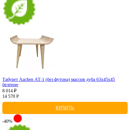
Табурет Aachen АТ-1 (без футона) массив дуба 63х45х45
беление
8 014 ₽
14 570 Р
КУПИТЬ
-40%