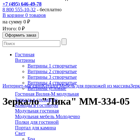
+7 (495) 646-49-78
8 800 555-10-32
- бесплатно
В корзине 0 товаров
на сумму 0 ₽
Итого:
0 ₽
Гостиная
Витрины
Витрины 1 створчатые
Витрины 2 створчатые
Витрины 3 створчатые
Витрины 4 створчатые
Интернет-магазин
Каталог
Мебель для прихожей из массива
Зерк
Витрины угловые
Гостиная Вилия-М модульная
Зеркало "Лика" ММ-334-05
Зеркала в гостиную
Комоды в гостиную
Модульная гостиная
Модульная мебель Молодечно
Полки для гостиной
Портал для камина
Свет
Бра