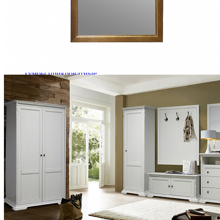
Кровати двуспальные
Кровати металлические
Кровати односпальные
Кровати полутороспальные
Решетки и настилы под матрас
Спальные гарнитуры
Тахта
Туалетные столики
Тумбы прикроватные
Шкафы для одежды
Антресоли на шкаф
Полки и ящики в шкаф для одежды
Шкаф 1-дверный для одежды и белья
Шкафы 2-х дверные для одежды и белья
Шкафы 3-х дверные для одежды и белья
Шкафы 4-х дверные для одежды и белья
Шкафы 5-ти дверные для одежды и белья
Шкафы 6-ти дверные для одежды и белья
Шкафы купе для одежды и белья
Шкафы угловые для одежды и белья
Ящики и короба