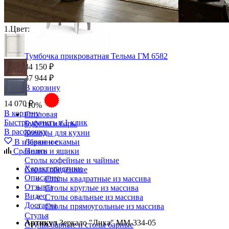
1.
Цвет:
Тумбочка прикроватная Тельма ГМ 6582
34 150 ₽
37 944 ₽
В корзину
14 070 ₽
-10%
В корзину
Столовая
Быстро купить в 1 клик
Буфеты и бары
В рассрочку
Комоды для кухни
В избранное
Лавки и скамьи
Сравнить
Полки и ящики
Столы кофейные и чайные
Характеристики
Столы обеденные
Описание
Столы квадратные из массива
Отзывы
Столы круглые из массива
Видео
Столы овальные из массива
Доставка
Столы прямоугольные из массива
Стулья
Артикул
Зеркало "Лика" ММ-334-05
Стулья барные и столы барные