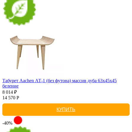
Табурет Aachen АТ-1 (без футона) массив дуба 63х45х45
беление
8 014 ₽
14 570 Р
КУПИТЬ
-40%