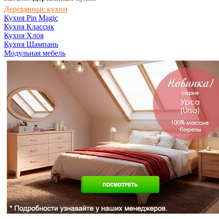
Деревянные кухни
Кухня Pin Magic
Кухня Классик
Кухня Хлоя
Кухня Шампань
Модульная мебель