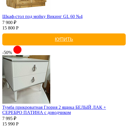
Шкаф-стол под мойку Викинг GL 60 №4
7 900 ₽
15 800 Р
КУПИТЬ
-50%
Тумба прикроватная Глория 2 ящика БЕЛЫЙ ЛАК +
СЕРЕБРО ПАТИНА с доводчиком
7 995 ₽
15 990 Р