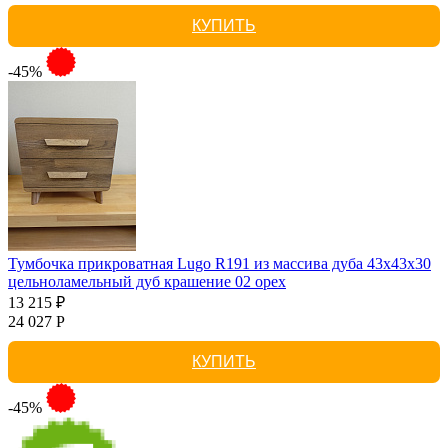
КУПИТЬ
-45%
Тумбочка прикроватная Lugo R191 из массива дуба 43х43х30
цельноламельный дуб крашение 02 орех
13 215 ₽
24 027 Р
КУПИТЬ
-45%