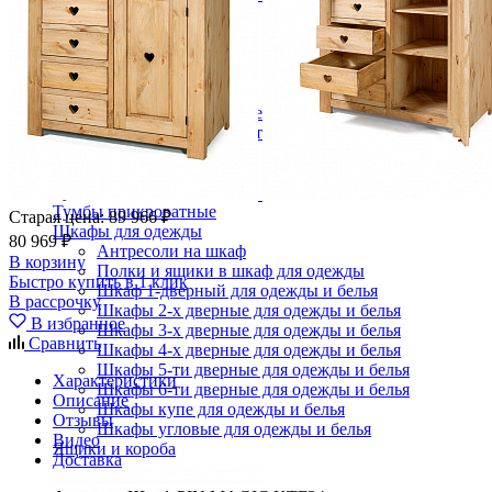
Зеркала
Комоды
Кровати двуспальные
Кровати металлические
Кровати односпальные
Кровати полутороспальные
Решетки и настилы под матрас
Спальные гарнитуры
Тахта
Туалетные столики
Тумбы прикроватные
Старая цена:
89 966 ₽
Шкафы для одежды
80 969 ₽
Антресоли на шкаф
В корзину
Полки и ящики в шкаф для одежды
Быстро купить в 1 клик
Шкаф 1-дверный для одежды и белья
В рассрочку
Шкафы 2-х дверные для одежды и белья
В избранное
Шкафы 3-х дверные для одежды и белья
Сравнить
Шкафы 4-х дверные для одежды и белья
Шкафы 5-ти дверные для одежды и белья
Характеристики
Шкафы 6-ти дверные для одежды и белья
Описание
Шкафы купе для одежды и белья
Отзывы
Шкафы угловые для одежды и белья
Видео
Ящики и короба
Доставка