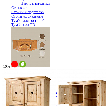
Лампа настольная
Стеллажи
Стойки и подставки
Столы журнальные
Тумбы для гостиной
Тумбы под ТВ
-10%
Модульная гостиная Вилия-М Секция антресольная №12 
27 504 ₽
Спальня
Деревянные кровати с подъемным механизмом
Кровати односпальные с подъемным механизмом
Кровати двуспальные с подъемным механизмом
Кровати полутороспальные с подъемным механизм