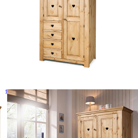
Г М В-01
ом