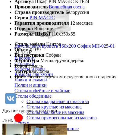
Артикул
Шкаф PIN MAGIC KTF24
Производитель
Волшебная сосна
Страна производитель
Белоруссия
Серия
PIN MAGIC
Гарантия производителя
12 месяцев
Отделка
Вощение
Размеры ШхВхГ
110х150х55
Стиль мебели
Кантри
Двуспальная кровать 160х200 София МН-025-01
Объем
0.939
82 475 ₽
Вид поставки
Собран
В корзину
Фурнитура
Металл/ручки дерево
Столовая
Город
Гомель
Буфеты и бары
Материал
Сосна
Комоды для кухни
Цвет
Сосна с эффектом искусственного старения
Лавки и скамьи
Полки и ящики
Столы кофейные и чайные
Столы обеденные
Столы квадратные из массива
Столы круглые из массива
Другие товары этой серии:
Столы овальные из массива
Столы прямоугольные из массива
-10%
Стулья
Стулья барные и столы барные
Сундуки