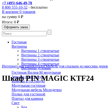
+7 (495) 646-49-78
8 800 555-10-32
- бесплатно
В корзине 0 товаров
на сумму 0 ₽
Итого:
0 ₽
Гостиная
Витрины
Витрины 1 створчатые
Витрины 2 створчатые
Витрины 3 створчатые
Витрины 4 створчатые
Интернет-магазин
Каталог
Мебель для спальни из массива дерев
Витрины угловые
Гостиная Вилия-М модульная
Шкаф PIN MAGIC KTF24
Зеркала в гостиную
Комоды в гостиную
Модульная гостиная
Модульная мебель Молодечно
Полки для гостиной
Портал для камина
Свет
Бра