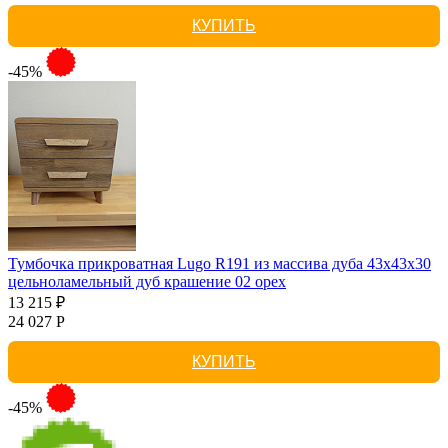
КУПИТЬ
-45%
Тумбочка прикроватная Lugo R191 из массива дуба 43х43х30
цельноламельный дуб крашение 02 орех
13 215 ₽
24 027 Р
КУПИТЬ
-45%