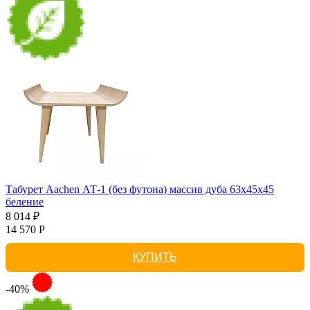
Табурет Aachen АТ-1 (без футона) массив дуба 63х45х45
беление
8 014 ₽
14 570 Р
КУПИТЬ
-40%