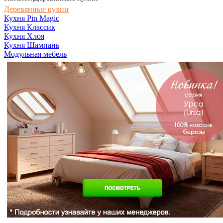
Деревянные кухни
Кухня Pin Magic
Кухня Классик
Кухня Хлоя
Кухня Шампань
Модульная мебель