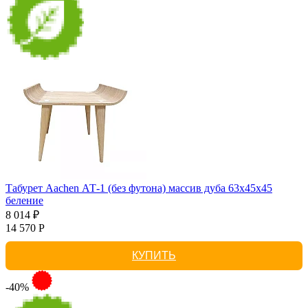
Табурет Aachen АТ-1 (без футона) массив дуба 63х45х45
беление
8 014 ₽
14 570 Р
КУПИТЬ
-40%