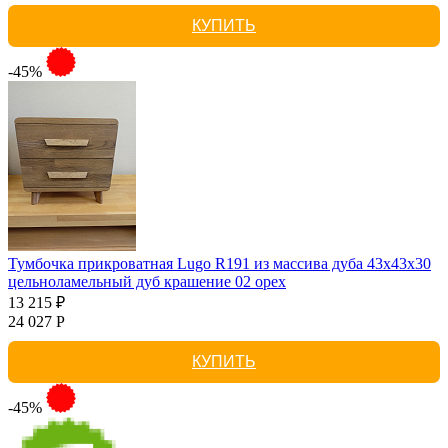
КУПИТЬ
-45%
Тумбочка прикроватная Lugo R191 из массива дуба 43х43х30
цельноламельный дуб крашение 02 орех
13 215 ₽
24 027 Р
КУПИТЬ
-45%