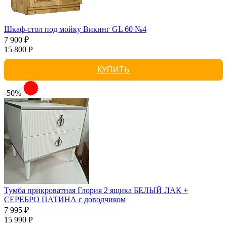
Шкаф-стол под мойку Викинг GL 60 №4
7 900 ₽
15 800 Р
КУПИТЬ
-50%
Тумба прикроватная Глория 2 ящика БЕЛЫЙ ЛАК +
СЕРЕБРО ПАТИНА с доводчиком
7 995 ₽
15 990 Р