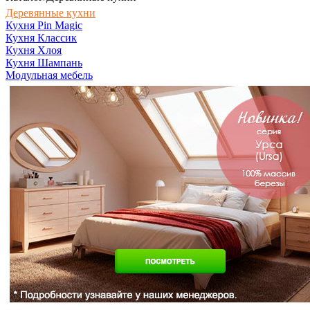
Деревянные кухни
Кухня Pin Magic
Кухня Классик
Кухня Хлоя
Кухня Шампань
Модульная мебель