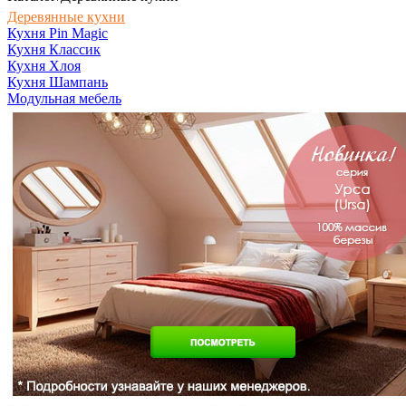
Деревянные кухни
Кухня Pin Magic
Кухня Классик
Кухня Хлоя
Кухня Шампань
Модульная мебель