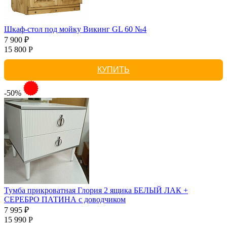
Шкаф-стол под мойку Викинг GL 60 №4
7 900 ₽
15 800 Р
КУПИТЬ
-50%
Тумба прикроватная Глория 2 ящика БЕЛЫЙ ЛАК +
СЕРЕБРО ПАТИНА с доводчиком
7 995 ₽
15 990 Р