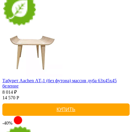
Табурет Aachen АТ-1 (без футона) массив дуба 63х45х45
беление
8 014 ₽
14 570 Р
КУПИТЬ
-40%