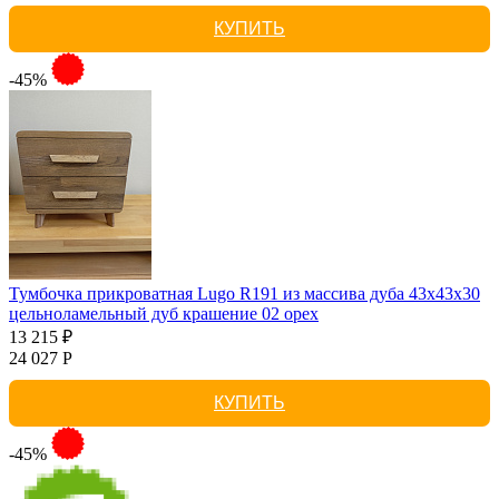
КУПИТЬ
-45%
Тумбочка прикроватная Lugo R191 из массива дуба 43х43х30
цельноламельный дуб крашение 02 орех
13 215 ₽
24 027 Р
КУПИТЬ
-45%