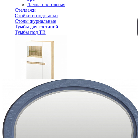
Лампа настольная
Стеллажи
Стойки и подставки
Столы журнальные
Тумбы для гостиной
Тумбы под ТВ
Шкаф с витриной Леонардо МН-026-03
32 318 ₽
Спальня
Деревянные кровати с подъемным механизмом
Кровати односпальные с подъемным механизмом
Кровати двуспальные с подъемным механизмом
Кровати полутороспальные с подъемным механизм
Зеркала
Комоды