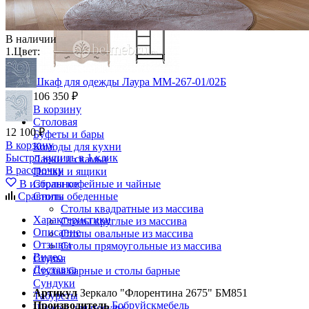
В наличии
1.
Цвет:
Шкаф для одежды Лаура ММ-267-01/02Б
106 350 ₽
В корзину
Столовая
12 100 ₽
Буфеты и бары
В корзину
Комоды для кухни
Быстро купить в 1 клик
Лавки и скамьи
В рассрочку
Полки и ящики
В избранное
Столы кофейные и чайные
Сравнить
Столы обеденные
Столы квадратные из массива
Характеристики
Столы круглые из массива
Описание
Столы овальные из массива
Отзывы
Столы прямоугольные из массива
Видео
Стулья
Доставка
Стулья барные и столы барные
Сундуки
Артикул
Зеркало "Флорентина 2675" БМ851
Табуреты
Производитель
Бобруйскмебель
Шкафы для посуды