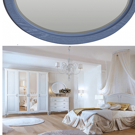
Кровати двуспальные
Кровати металлические
Кровати односпальные
Кровати полутороспальные
Решетки и настилы под матрас
Спальные гарнитуры
Тахта
Туалетные столики
Тумбы прикроватные
Шкафы для одежды
Антресоли на шкаф
Полки и ящики в шкаф для одежды
Шкаф 1-дверный для одежды и белья
Шкафы 2-х дверные для одежды и белья
Шкафы 3-х дверные для одежды и белья
Шкафы 4-х дверные для одежды и белья
Шкафы 5-ти дверные для одежды и белья
Шкафы 6-ти дверные для одежды и белья
Шкафы купе для одежды и белья
Шкафы угловые для одежды и белья
Ящики и короба