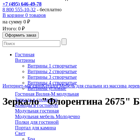
+7 (495) 646-49-78
8 800 555-10-32
- бесплатно
В корзине 0 товаров
на сумму 0 ₽
Итого:
0 ₽
Гостиная
Витрины
Витрины 1 створчатые
Витрины 2 створчатые
Витрины 3 створчатые
Витрины 4 створчатые
Интернет-магазин
Каталог
Мебель для спальни из массива дерев
Витрины угловые
Гостиная Вилия-М модульная
Зеркало "Флорентина 2675" 
Зеркала в гостиную
Комоды в гостиную
Модульная гостиная
Модульная мебель Молодечно
Полки для гостиной
Портал для камина
Свет
Бра