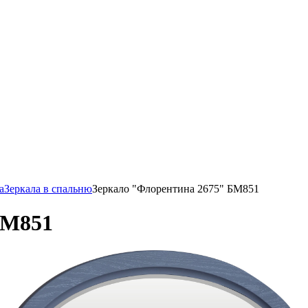
а
Зеркала в спальню
Зеркало "Флорентина 2675" БМ851
БМ851