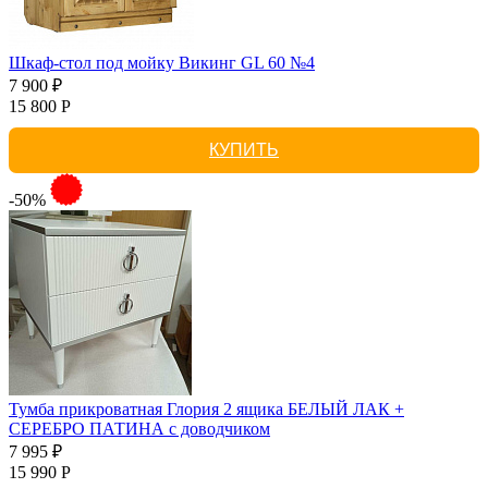
Шкаф-стол под мойку Викинг GL 60 №4
7 900 ₽
15 800 Р
КУПИТЬ
-50%
Тумба прикроватная Глория 2 ящика БЕЛЫЙ ЛАК +
СЕРЕБРО ПАТИНА с доводчиком
7 995 ₽
15 990 Р