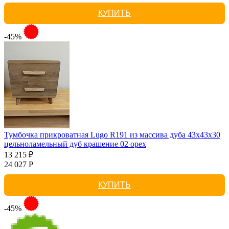
КУПИТЬ
-45%
Тумбочка прикроватная Lugo R191 из массива дуба 43х43х30
цельноламельный дуб крашение 02 орех
13 215 ₽
24 027 Р
КУПИТЬ
-45%