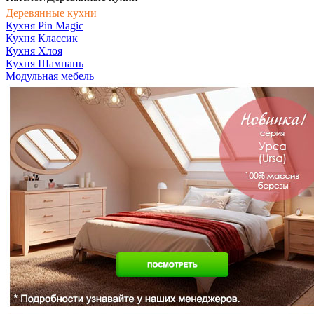
Деревянные кухни
Кухня Pin Magic
Кухня Классик
Кухня Хлоя
Кухня Шампань
Модульная мебель