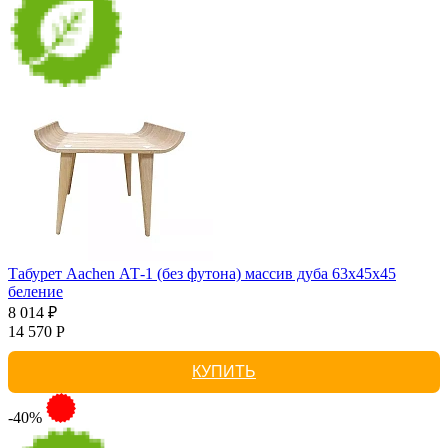
Табурет Aachen АТ-1 (без футона) массив дуба 63х45х45
беление
8 014 ₽
14 570 Р
КУПИТЬ
-40%