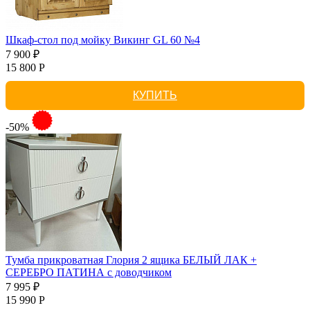
Шкаф-стол под мойку Викинг GL 60 №4
7 900 ₽
15 800 Р
КУПИТЬ
-50%
Тумба прикроватная Глория 2 ящика БЕЛЫЙ ЛАК +
СЕРЕБРО ПАТИНА с доводчиком
7 995 ₽
15 990 Р