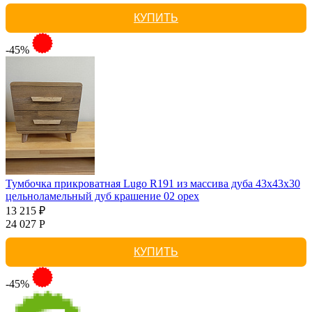
КУПИТЬ
-45%
Тумбочка прикроватная Lugo R191 из массива дуба 43х43х30
цельноламельный дуб крашение 02 орех
13 215 ₽
24 027 Р
КУПИТЬ
-45%