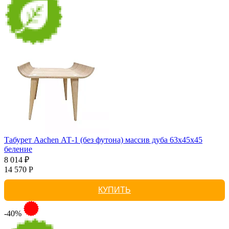
Табурет Aachen АТ-1 (без футона) массив дуба 63х45х45
беление
8 014 ₽
14 570 Р
КУПИТЬ
-40%