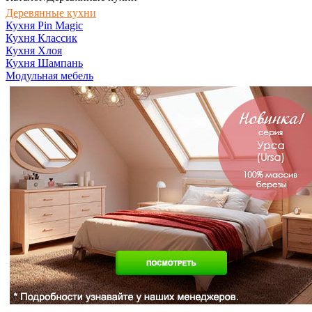
Деревянные кухни
Кухня Pin Magic
Кухня Классик
Кухня Хлоя
Кухня Шампань
Модульная мебель