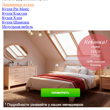
Деревянные кухни
Кухня Pin Magic
Кухня Классик
Кухня Хлоя
Кухня Шампань
Модульная мебель