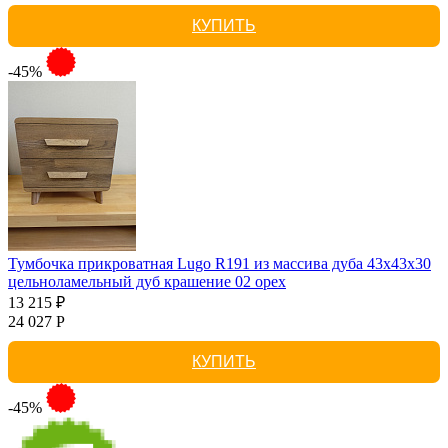
КУПИТЬ
-45%
Тумбочка прикроватная Lugo R191 из массива дуба 43х43х30
цельноламельный дуб крашение 02 орех
13 215 ₽
24 027 Р
КУПИТЬ
-45%