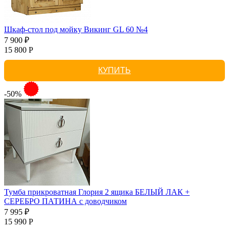
Шкаф-стол под мойку Викинг GL 60 №4
7 900 ₽
15 800 Р
КУПИТЬ
-50%
Тумба прикроватная Глория 2 ящика БЕЛЫЙ ЛАК +
СЕРЕБРО ПАТИНА с доводчиком
7 995 ₽
15 990 Р