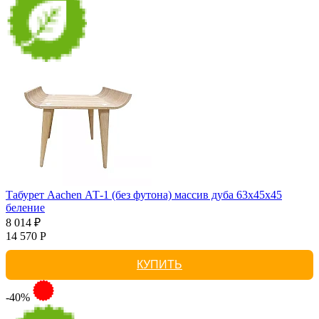
Табурет Aachen АТ-1 (без футона) массив дуба 63х45х45
беление
8 014 ₽
14 570 Р
КУПИТЬ
-40%