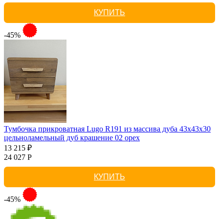
КУПИТЬ
-45%
Тумбочка прикроватная Lugo R191 из массива дуба 43х43х30
цельноламельный дуб крашение 02 орех
13 215 ₽
24 027 Р
КУПИТЬ
-45%