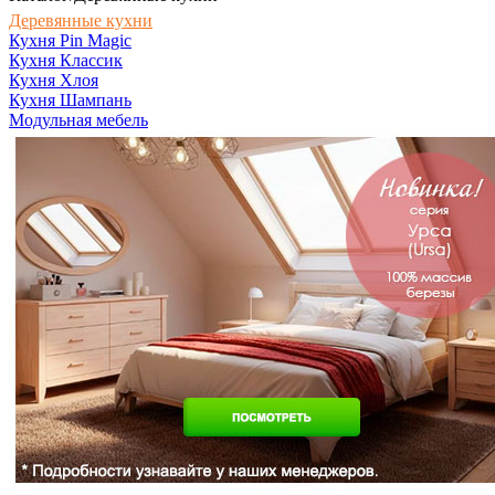
Деревянные кухни
Кухня Pin Magic
Кухня Классик
Кухня Хлоя
Кухня Шампань
Модульная мебель