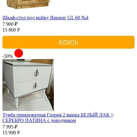
Шкаф-стол под мойку Викинг GL 60 №4
7 900 ₽
15 800 Р
КУПИТЬ
-50%
Тумба прикроватная Глория 2 ящика БЕЛЫЙ ЛАК +
СЕРЕБРО ПАТИНА с доводчиком
7 995 ₽
15 990 Р