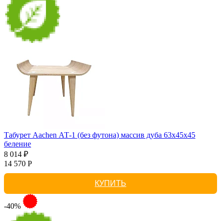
Табурет Aachen АТ-1 (без футона) массив дуба 63х45х45
беление
8 014 ₽
14 570 Р
КУПИТЬ
-40%