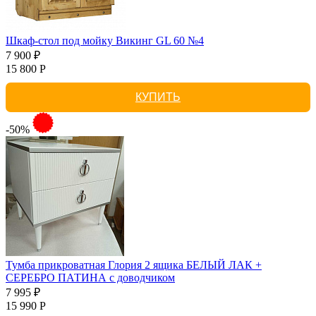
Шкаф-стол под мойку Викинг GL 60 №4
7 900 ₽
15 800 Р
КУПИТЬ
-50%
Тумба прикроватная Глория 2 ящика БЕЛЫЙ ЛАК +
СЕРЕБРО ПАТИНА с доводчиком
7 995 ₽
15 990 Р