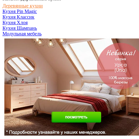
Деревянные кухни
Кухня Pin Magic
Кухня Классик
Кухня Хлоя
Кухня Шампань
Модульная мебель