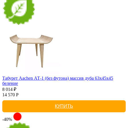
Табурет Aachen АТ-1 (без футона) массив дуба 63х45х45
беление
8 014 ₽
14 570 Р
КУПИТЬ
-40%