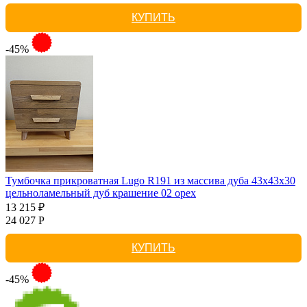
КУПИТЬ
-45%
Тумбочка прикроватная Lugo R191 из массива дуба 43х43х30
цельноламельный дуб крашение 02 орех
13 215 ₽
24 027 Р
КУПИТЬ
-45%