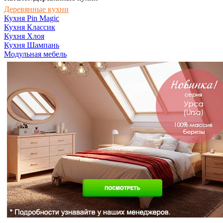
Деревянные кухни
Кухня Pin Magic
Кухня Классик
Кухня Хлоя
Кухня Шампань
Модульная мебель