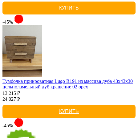
КУПИТЬ
-45%
Тумбочка прикроватная Lugo R191 из массива дуба 43х43х30
цельноламельный дуб крашение 02 орех
13 215 ₽
24 027 Р
КУПИТЬ
-45%