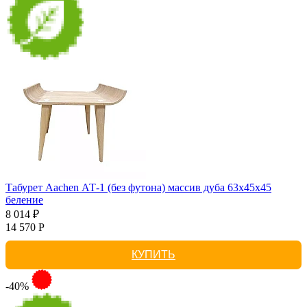
Табурет Aachen АТ-1 (без футона) массив дуба 63х45х45
беление
8 014 ₽
14 570 Р
КУПИТЬ
-40%