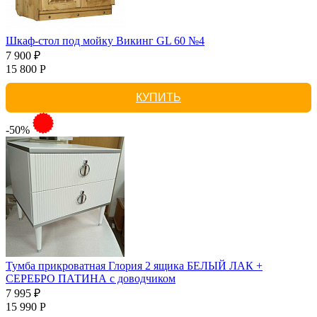
Шкаф-стол под мойку Викинг GL 60 №4
7 900 ₽
15 800 Р
КУПИТЬ
-50%
Тумба прикроватная Глория 2 ящика БЕЛЫЙ ЛАК +
СЕРЕБРО ПАТИНА с доводчиком
7 995 ₽
15 990 Р