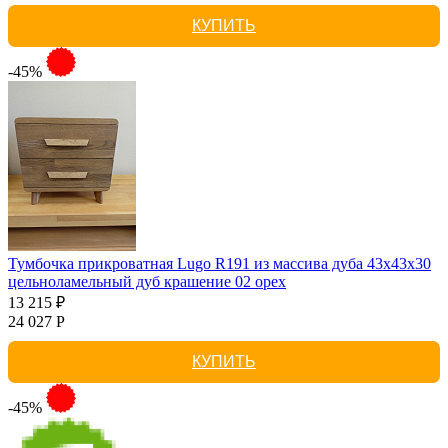
КУПИТЬ
-45%
Тумбочка прикроватная Lugo R191 из массива дуба 43х43х30
цельноламельный дуб крашение 02 орех
13 215 ₽
24 027 Р
КУПИТЬ
-45%