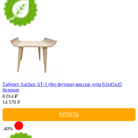
Табурет Aachen АТ-1 (без футона) массив дуба 63х45х45
беление
8 014 ₽
14 570 Р
КУПИТЬ
-40%