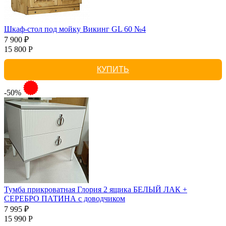
Шкаф-стол под мойку Викинг GL 60 №4
7 900 ₽
15 800 Р
КУПИТЬ
-50%
Тумба прикроватная Глория 2 ящика БЕЛЫЙ ЛАК +
СЕРЕБРО ПАТИНА с доводчиком
7 995 ₽
15 990 Р