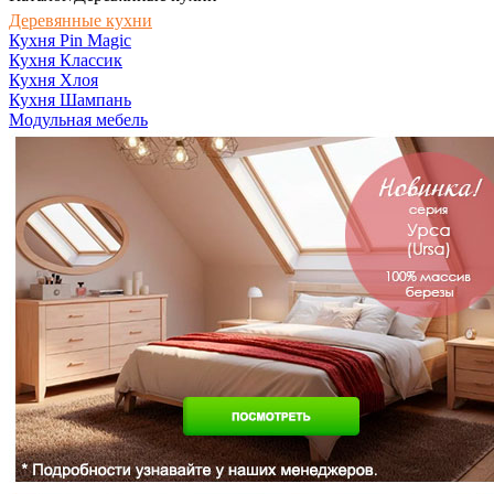
Деревянные кухни
Кухня Pin Magic
Кухня Классик
Кухня Хлоя
Кухня Шампань
Модульная мебель