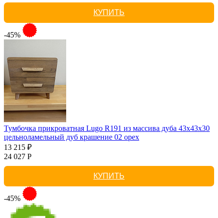
КУПИТЬ
-45%
Тумбочка прикроватная Lugo R191 из массива дуба 43х43х30
цельноламельный дуб крашение 02 орех
13 215 ₽
24 027 Р
КУПИТЬ
-45%