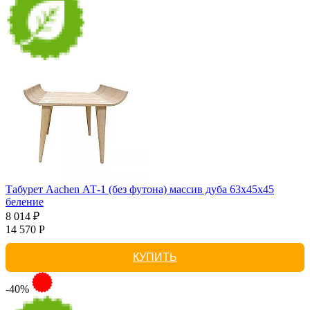
Табурет Aachen АТ-1 (без футона) массив дуба 63х45х45
беление
8 014 ₽
14 570 Р
КУПИТЬ
-40%