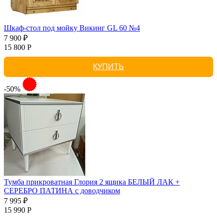
Шкаф-стол под мойку Викинг GL 60 №4
7 900 ₽
15 800 Р
КУПИТЬ
-50%
Тумба прикроватная Глория 2 ящика БЕЛЫЙ ЛАК +
СЕРЕБРО ПАТИНА с доводчиком
7 995 ₽
15 990 Р