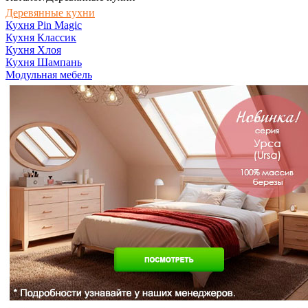
Деревянные кухни
Кухня Pin Magic
Кухня Классик
Кухня Хлоя
Кухня Шампань
Модульная мебель