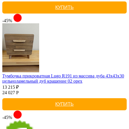
КУПИТЬ
-45%
Тумбочка прикроватная Lugo R191 из массива дуба 43х43х30
цельноламельный дуб крашение 02 орех
13 215 ₽
24 027 Р
КУПИТЬ
-45%