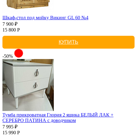
Шкаф-стол под мойку Викинг GL 60 №4
7 900 ₽
15 800 Р
КУПИТЬ
-50%
Тумба прикроватная Глория 2 ящика БЕЛЫЙ ЛАК +
СЕРЕБРО ПАТИНА с доводчиком
7 995 ₽
15 990 Р