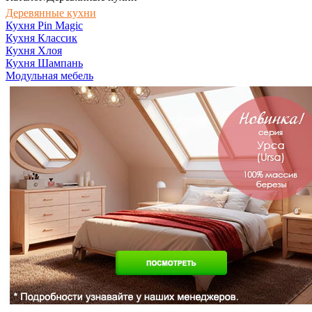
Деревянные кухни
Кухня Pin Magic
Кухня Классик
Кухня Хлоя
Кухня Шампань
Модульная мебель