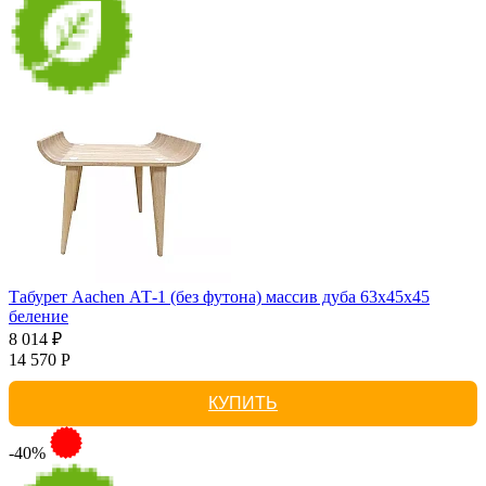
Табурет Aachen АТ-1 (без футона) массив дуба 63х45х45
беление
8 014 ₽
14 570 Р
КУПИТЬ
-40%