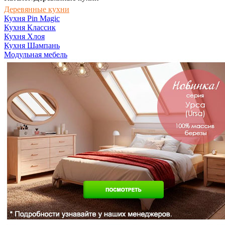
Деревянные кухни
Кухня Pin Magic
Кухня Классик
Кухня Хлоя
Кухня Шампань
Модульная мебель