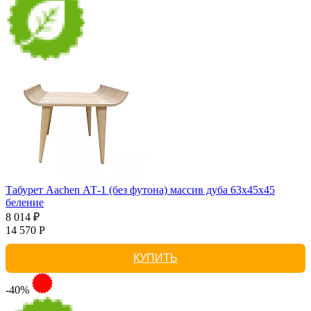
Табурет Aachen АТ-1 (без футона) массив дуба 63х45х45
беление
8 014 ₽
14 570 Р
КУПИТЬ
-40%