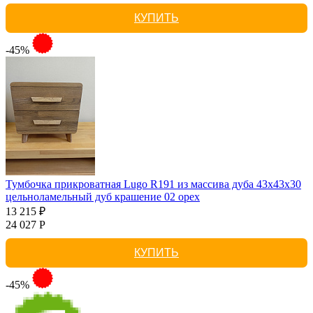
КУПИТЬ
-45%
Тумбочка прикроватная Lugo R191 из массива дуба 43х43х30
цельноламельный дуб крашение 02 орех
13 215 ₽
24 027 Р
КУПИТЬ
-45%