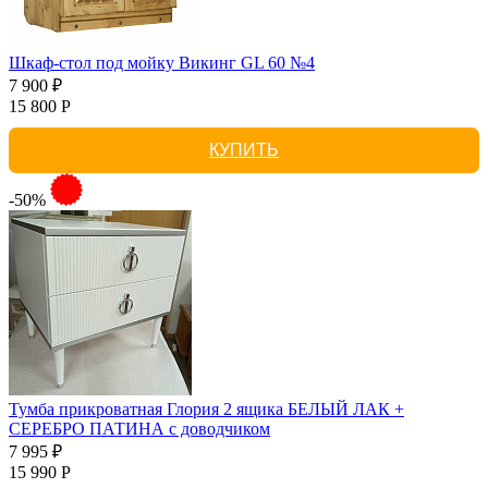
Шкаф-стол под мойку Викинг GL 60 №4
7 900 ₽
15 800 Р
КУПИТЬ
-50%
Тумба прикроватная Глория 2 ящика БЕЛЫЙ ЛАК +
СЕРЕБРО ПАТИНА с доводчиком
7 995 ₽
15 990 Р