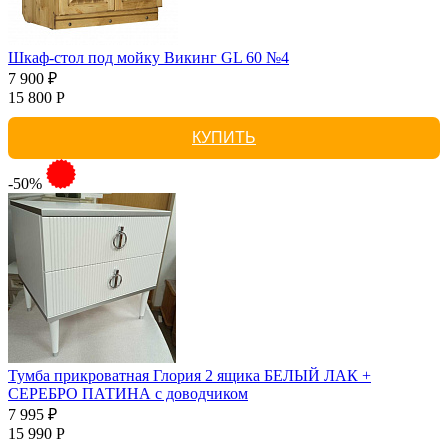
Шкаф-стол под мойку Викинг GL 60 №4
7 900 ₽
15 800 Р
КУПИТЬ
-50%
Тумба прикроватная Глория 2 ящика БЕЛЫЙ ЛАК +
СЕРЕБРО ПАТИНА с доводчиком
7 995 ₽
15 990 Р