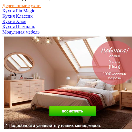
Деревянные кухни
Кухня Pin Magic
Кухня Классик
Кухня Хлоя
Кухня Шампань
Модульная мебель