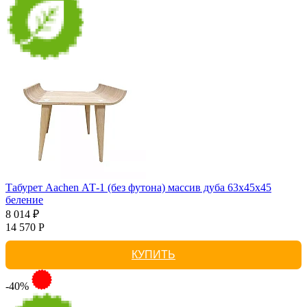
Табурет Aachen АТ-1 (без футона) массив дуба 63х45х45
беление
8 014 ₽
14 570 Р
КУПИТЬ
-40%