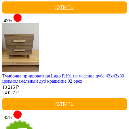
КУПИТЬ
-45%
Тумбочка прикроватная Lugo R191 из массива дуба 43х43х30
цельноламельный дуб крашение 02 орех
13 215 ₽
24 027 Р
КУПИТЬ
-45%