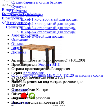
Стулья барные и столы барные
47 478 ₽
Сундуки
В корзину
Табуреты
Быстро купить в 1 клик
Шкафы для посуды
В рассрочку
Шкаф 1-но створчатый для посуды
В избранное
Шкаф 2-х створчатый для посуды
Сравнить
Шкаф 3-х створчатый для посуды
Шкаф 4-х створчатый для посуды
Характеристики
Шкаф угловой для посуды
Описание
Отзывы
Видео
Доставка
Артикул
Кровать "Калифорния-2" (160х200)
Производитель
Эверест ВИП
Страна производитель
Белоруссия
Серия
Калифорния
Стол прямоугольный MEXICA-TR120 из массива сосны
Гарантия производителя
2 года
16 956 ₽
Наличие решетки под матрас
реечное дно
18 840 ₽
Стиль мебели
Кантри
В корзину
Объем
0.4
Вид поставки
разобран
-10%
Высота изголовья кровати
110
Прихожая