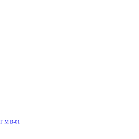
 Г М В-01