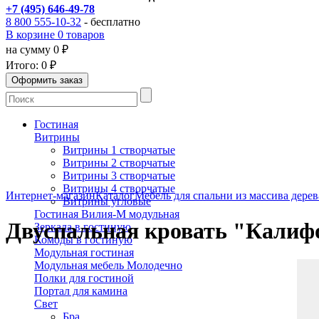
+7 (495) 646-49-78
8 800 555-10-32
- бесплатно
В корзине 0 товаров
на сумму 0 ₽
Итого:
0 ₽
Гостиная
Витрины
Витрины 1 створчатые
Витрины 2 створчатые
Витрины 3 створчатые
Витрины 4 створчатые
Интернет-магазин
Каталог
Мебель для спальни из массива дерев
Витрины угловые
Гостиная Вилия-М модульная
Двуспальная кровать "Калифо
Зеркала в гостиную
Комоды в гостиную
Модульная гостиная
Модульная мебель Молодечно
Полки для гостиной
Портал для камина
Свет
Бра