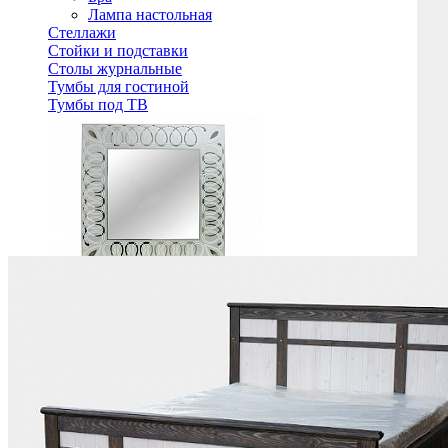
Лампа настольная
Стеллажи
Стойки и подставки
Столы журнальные
Тумбы для гостиной
Тумбы под ТВ
Зеркало Луиза ММ-227-05
33 640 ₽
В корзину
Спальня
Деревянные кровати с подъемным механизмом
Кровати односпальные с подъемным механизмом
Кровати двуспальные с подъемным механизмом
Кровати полутороспальные с подъемным механизм
Зеркала