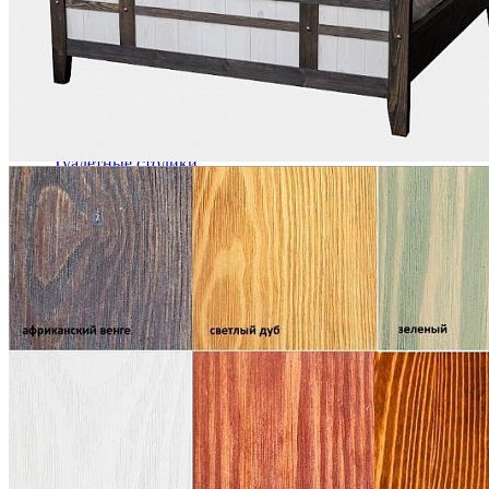
Комоды
Кровати двуспальные
Кровати металлические
Кровати односпальные
Кровати полутороспальные
Решетки и настилы под матрас
Спальные гарнитуры
Тахта
Туалетные столики
Тумбы прикроватные
Шкафы для одежды
Антресоли на шкаф
Полки и ящики в шкаф для одежды
Шкаф 1-дверный для одежды и белья
Шкафы 2-х дверные для одежды и белья
Шкафы 3-х дверные для одежды и белья
Шкафы 4-х дверные для одежды и белья
Шкафы 5-ти дверные для одежды и белья
Шкафы 6-ти дверные для одежды и белья
Шкафы купе для одежды и белья
Шкафы угловые для одежды и белья
Ящики и короба