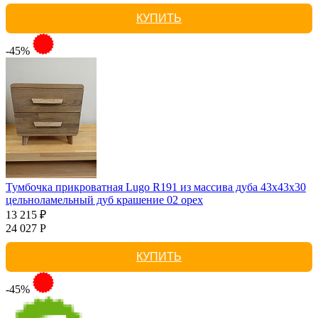
КУПИТЬ
-45%
Тумбочка прикроватная Lugo R191 из массива дуба 43х43х30
цельноламельный дуб крашение 02 орех
13 215 ₽
24 027 Р
КУПИТЬ
-45%