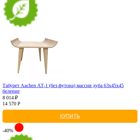
Табурет Aachen АТ-1 (без футона) массив дуба 63х45х45
беление
8 014 ₽
14 570 Р
КУПИТЬ
-40%