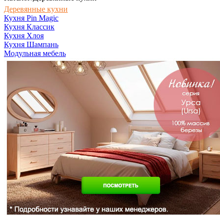
Деревянные кухни
Кухня Pin Magic
Кухня Классик
Кухня Хлоя
Кухня Шампань
Модульная мебель