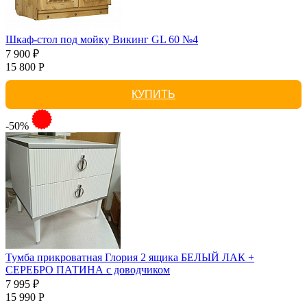
Шкаф-стол под мойку Викинг GL 60 №4
7 900 ₽
15 800 Р
КУПИТЬ
-50%
Тумба прикроватная Глория 2 ящика БЕЛЫЙ ЛАК +
СЕРЕБРО ПАТИНА с доводчиком
7 995 ₽
15 990 Р