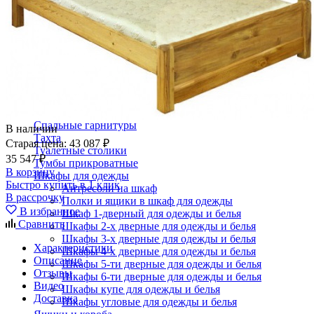
Кровати двуспальные с подъемным механизмом
Кровати полутороспальные с подъемным механизм
Зеркала
Комоды
Кровати двуспальные
Кровати металлические
Кровати односпальные
Кровати полутороспальные
Решетки и настилы под матрас
Спальные гарнитуры
В наличии
Тахта
Старая цена:
43 087 ₽
Туалетные столики
35 547 ₽
Тумбы прикроватные
В корзину
Шкафы для одежды
Быстро купить в 1 клик
Антресоли на шкаф
В рассрочку
Полки и ящики в шкаф для одежды
В избранное
Шкаф 1-дверный для одежды и белья
Сравнить
Шкафы 2-х дверные для одежды и белья
Шкафы 3-х дверные для одежды и белья
Характеристики
Шкафы 4-х дверные для одежды и белья
Описание
Шкафы 5-ти дверные для одежды и белья
Отзывы
Шкафы 6-ти дверные для одежды и белья
Видео
Шкафы купе для одежды и белья
Доставка
Шкафы угловые для одежды и белья