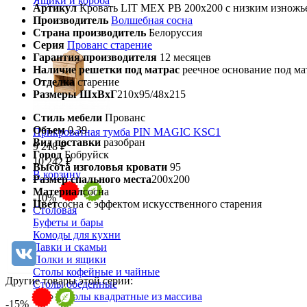
Ящики и короба
Артикул
Кровать LIT MEX PB 200х200 с низким изножь
Производитель
Волшебная сосна
Страна производитель
Белоруссия
Серия
Прованс старение
Гарантия производителя
12 месяцев
Наличие решетки под матрас
реечное основание под ма
Отделка
старение
Размеры ШхВхГ
210х95/48х215
Стиль мебели
Прованс
Объем
0,39
Прикроватная тумба PIN MAGIC KSC1
Вид поставки
разобран
9 218 ₽
Город
Бобруйск
10 242 ₽
Высота изголовья кровати
95
В корзину
Размер спального места
200х200
Материал
сосна
-10%
Цвет
сосна с эффектом искусственного старения
Столовая
Буфеты и бары
Комоды для кухни
Лавки и скамьи
Полки и ящики
Столы кофейные и чайные
Другие товары этой серии:
Столы обеденные
Столы квадратные из массива
-15%