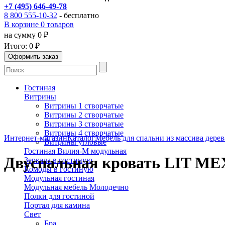
+7 (495) 646-49-78
8 800 555-10-32
- бесплатно
В корзине 0 товаров
на сумму 0 ₽
Итого:
0 ₽
Гостиная
Витрины
Витрины 1 створчатые
Витрины 2 створчатые
Витрины 3 створчатые
Витрины 4 створчатые
Интернет-магазин
Каталог
Мебель для спальни из массива дерев
Витрины угловые
Гостиная Вилия-М модульная
Двуспальная кровать LIT MEX
Зеркала в гостиную
Комоды в гостиную
Модульная гостиная
Модульная мебель Молодечно
Полки для гостиной
Портал для камина
Свет
Бра