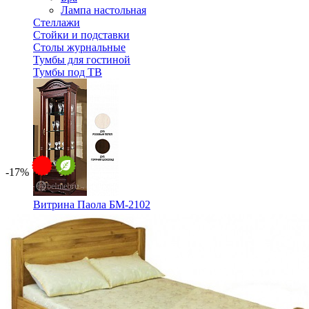
Лампа настольная
Стеллажи
Стойки и подставки
Столы журнальные
Тумбы для гостиной
Тумбы под ТВ
-17%
Витрина Паола БМ-2102
106 904 ₽
128 800 ₽
В корзину
-17%
Спальня
Деревянные кровати с подъемным механизмом
Кровати односпальные с подъемным механизмом