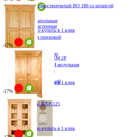
Шкаф для белья одностворчатый ВО 180 со штангой
-10%
от 36 920 ₽
Прихожая
от 43 435 ₽
Вешалки напольные
56х180х40 см
Вешалки настенные
В корзину
Быстро купить в 1 клик
Газетница
Зеркала для прихожей
Ключницы
-17%
Консоли
Наборы в прихожую
Шкаф для одежды EL ARM 2P
Обувницы
от 49 216 ₽
Прихожая Вилия-М модульная
Скамьи и банкетки
от 59 656 ₽
Тумбы и комоды
134х202х57 см
Шкафы для прихожей
В корзину
Быстро купить в 1 клик
-17%
Шкаф для посуды ФАР-125
от 60 547 ₽
от 73 390 ₽
122х200х58 см
В корзину
Быстро купить в 1 клик
-17%