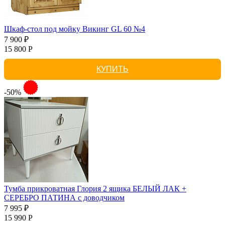
Шкаф-стол под мойку Викинг GL 60 №4
7 900 ₽
15 800 Р
КУПИТЬ
-50%
Тумба прикроватная Глория 2 ящика БЕЛЫЙ ЛАК +
СЕРЕБРО ПАТИНА с доводчиком
7 995 ₽
15 990 Р