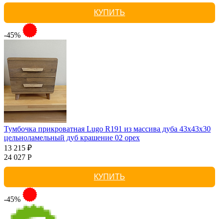
КУПИТЬ
-45%
Тумбочка прикроватная Lugo R191 из массива дуба 43х43х30
цельноламельный дуб крашение 02 орех
13 215 ₽
24 027 Р
КУПИТЬ
-45%