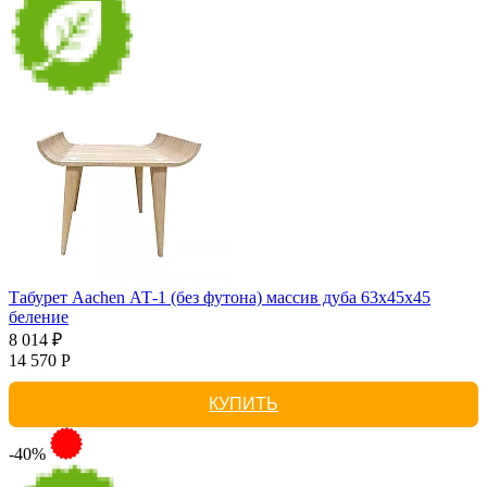
Табурет Aachen АТ-1 (без футона) массив дуба 63х45х45
беление
8 014 ₽
14 570 Р
КУПИТЬ
-40%