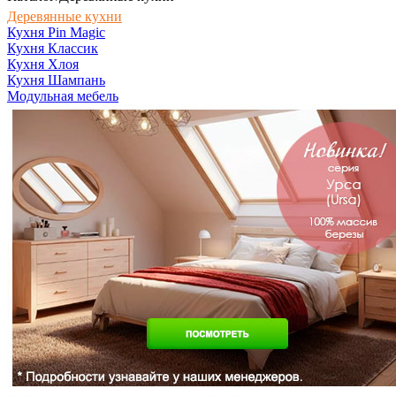
Деревянные кухни
Кухня Pin Magic
Кухня Классик
Кухня Хлоя
Кухня Шампань
Модульная мебель