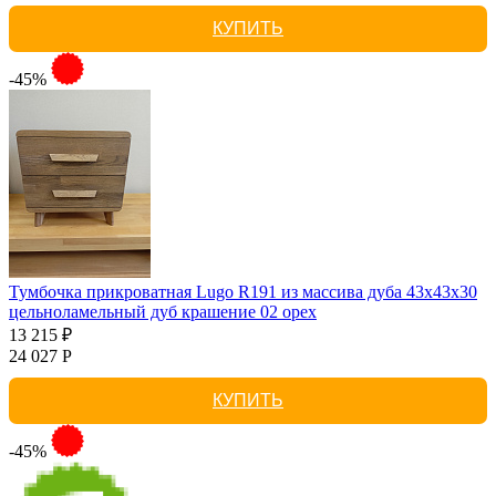
КУПИТЬ
-45%
Тумбочка прикроватная Lugo R191 из массива дуба 43х43х30
цельноламельный дуб крашение 02 орех
13 215 ₽
24 027 Р
КУПИТЬ
-45%