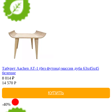
Табурет Aachen АТ-1 (без футона) массив дуба 63х45х45
беление
8 014 ₽
14 570 Р
КУПИТЬ
-40%