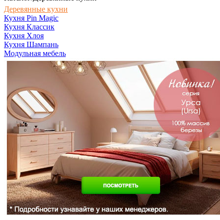
Деревянные кухни
Кухня Pin Magic
Кухня Классик
Кухня Хлоя
Кухня Шампань
Модульная мебель