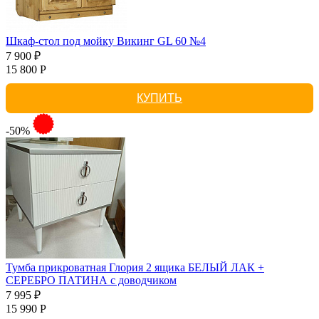
Шкаф-стол под мойку Викинг GL 60 №4
7 900 ₽
15 800 Р
КУПИТЬ
-50%
Тумба прикроватная Глория 2 ящика БЕЛЫЙ ЛАК +
СЕРЕБРО ПАТИНА с доводчиком
7 995 ₽
15 990 Р