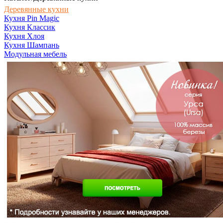
Деревянные кухни
Кухня Pin Magic
Кухня Классик
Кухня Хлоя
Кухня Шампань
Модульная мебель