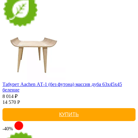
Табурет Aachen АТ-1 (без футона) массив дуба 63х45х45
беление
8 014 ₽
14 570 Р
КУПИТЬ
-40%