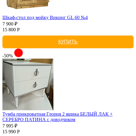
Шкаф-стол под мойку Викинг GL 60 №4
7 900 ₽
15 800 Р
КУПИТЬ
-50%
Тумба прикроватная Глория 2 ящика БЕЛЫЙ ЛАК +
СЕРЕБРО ПАТИНА с доводчиком
7 995 ₽
15 990 Р