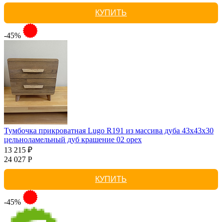
КУПИТЬ
-45%
Тумбочка прикроватная Lugo R191 из массива дуба 43х43х30
цельноламельный дуб крашение 02 орех
13 215 ₽
24 027 Р
КУПИТЬ
-45%