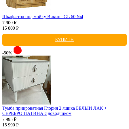
Шкаф-стол под мойку Викинг GL 60 №4
7 900 ₽
15 800 Р
КУПИТЬ
-50%
Тумба прикроватная Глория 2 ящика БЕЛЫЙ ЛАК +
СЕРЕБРО ПАТИНА с доводчиком
7 995 ₽
15 990 Р