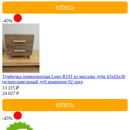
КУПИТЬ
-45%
Тумбочка прикроватная Lugo R191 из массива дуба 43х43х30
цельноламельный дуб крашение 02 орех
13 215 ₽
24 027 Р
КУПИТЬ
-45%