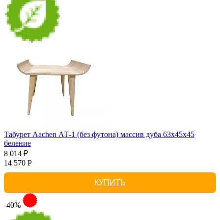
Табурет Aachen АТ-1 (без футона) массив дуба 63х45х45
беление
8 014 ₽
14 570 Р
КУПИТЬ
-40%