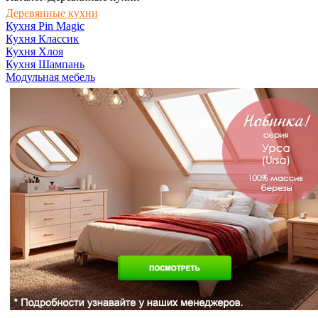
Деревянные кухни
Кухня Pin Magic
Кухня Классик
Кухня Хлоя
Кухня Шампань
Модульная мебель