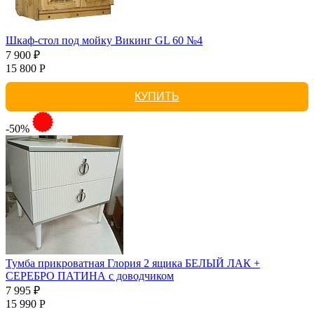
Шкаф-стол под мойку Викинг GL 60 №4
7 900 ₽
15 800 Р
КУПИТЬ
-50%
Тумба прикроватная Глория 2 ящика БЕЛЫЙ ЛАК +
СЕРЕБРО ПАТИНА с доводчиком
7 995 ₽
15 990 Р