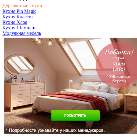
Деревянные кухни
Кухня Pin Magic
Кухня Классик
Кухня Хлоя
Кухня Шампань
Модульная мебель