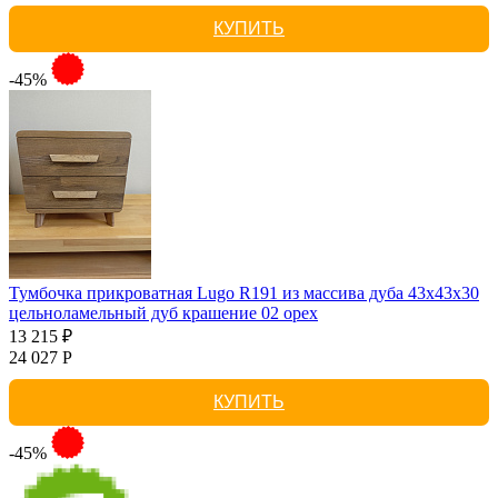
КУПИТЬ
-45%
Тумбочка прикроватная Lugo R191 из массива дуба 43х43х30
цельноламельный дуб крашение 02 орех
13 215 ₽
24 027 Р
КУПИТЬ
-45%