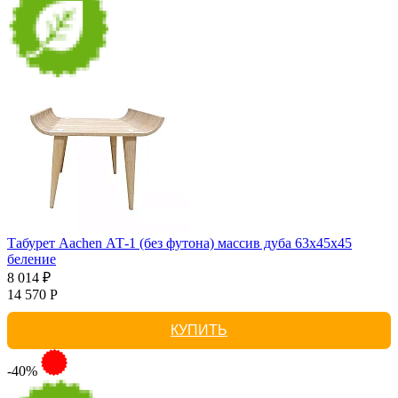
Табурет Aachen АТ-1 (без футона) массив дуба 63х45х45
беление
8 014 ₽
14 570 Р
КУПИТЬ
-40%