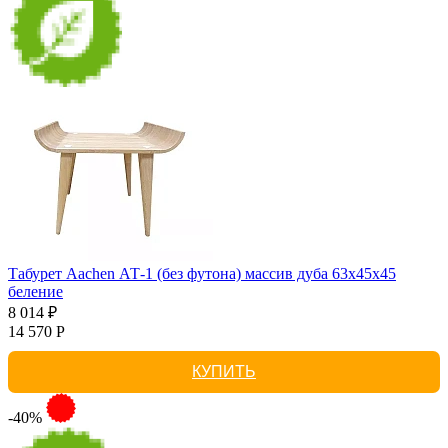
Табурет Aachen АТ-1 (без футона) массив дуба 63х45х45
беление
8 014 ₽
14 570 Р
КУПИТЬ
-40%