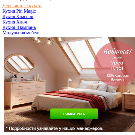
Деревянные кухни
Кухня Pin Magic
Кухня Классик
Кухня Хлоя
Кухня Шампань
Модульная мебель