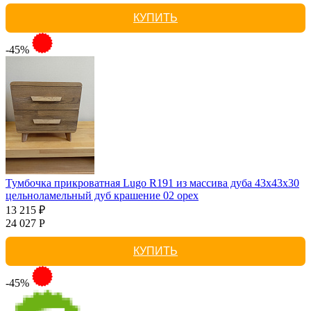
КУПИТЬ
-45%
Тумбочка прикроватная Lugo R191 из массива дуба 43х43х30
цельноламельный дуб крашение 02 орех
13 215 ₽
24 027 Р
КУПИТЬ
-45%