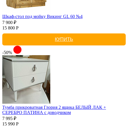
Шкаф-стол под мойку Викинг GL 60 №4
7 900 ₽
15 800 Р
КУПИТЬ
-50%
Тумба прикроватная Глория 2 ящика БЕЛЫЙ ЛАК +
СЕРЕБРО ПАТИНА с доводчиком
7 995 ₽
15 990 Р