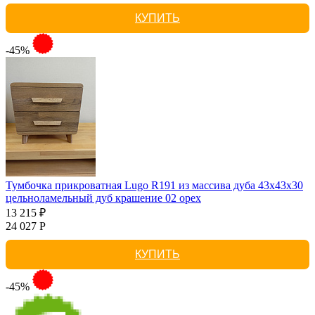
КУПИТЬ
-45%
Тумбочка прикроватная Lugo R191 из массива дуба 43х43х30
цельноламельный дуб крашение 02 орех
13 215 ₽
24 027 Р
КУПИТЬ
-45%