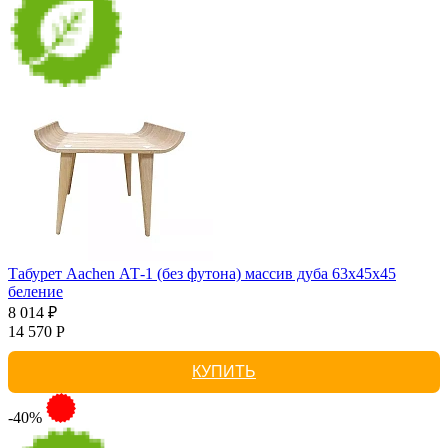
Табурет Aachen АТ-1 (без футона) массив дуба 63х45х45
беление
8 014 ₽
14 570 Р
КУПИТЬ
-40%