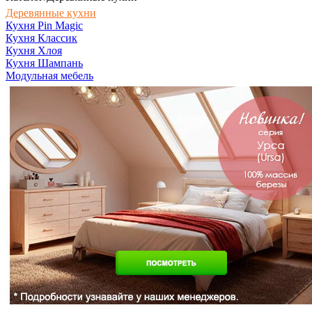
Деревянные кухни
Кухня Pin Magic
Кухня Классик
Кухня Хлоя
Кухня Шампань
Модульная мебель