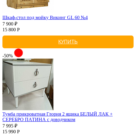
Шкаф-стол под мойку Викинг GL 60 №4
7 900 ₽
15 800 Р
КУПИТЬ
-50%
Тумба прикроватная Глория 2 ящика БЕЛЫЙ ЛАК +
СЕРЕБРО ПАТИНА с доводчиком
7 995 ₽
15 990 Р