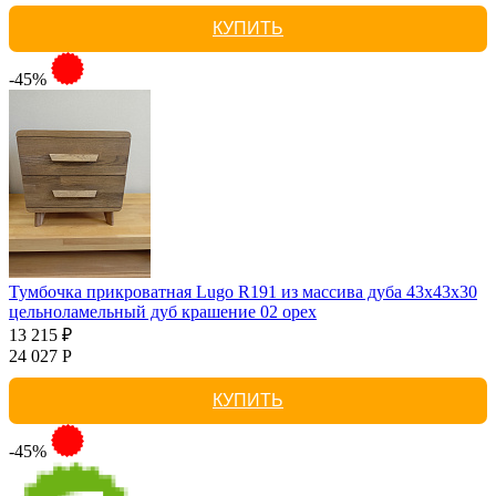
КУПИТЬ
-45%
Тумбочка прикроватная Lugo R191 из массива дуба 43х43х30
цельноламельный дуб крашение 02 орех
13 215 ₽
24 027 Р
КУПИТЬ
-45%