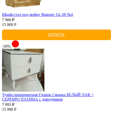
Шкаф-стол под мойку Викинг GL 60 №4
7 900 ₽
15 800 Р
КУПИТЬ
-50%
Тумба прикроватная Глория 2 ящика БЕЛЫЙ ЛАК +
СЕРЕБРО ПАТИНА с доводчиком
7 995 ₽
15 990 Р