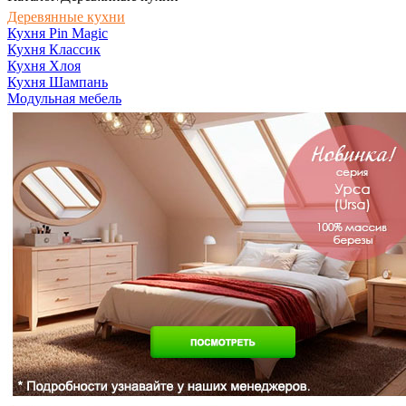
Деревянные кухни
Кухня Pin Magic
Кухня Классик
Кухня Хлоя
Кухня Шампань
Модульная мебель