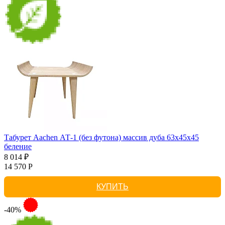
Табурет Aachen АТ-1 (без футона) массив дуба 63х45х45
беление
8 014 ₽
14 570 Р
КУПИТЬ
-40%