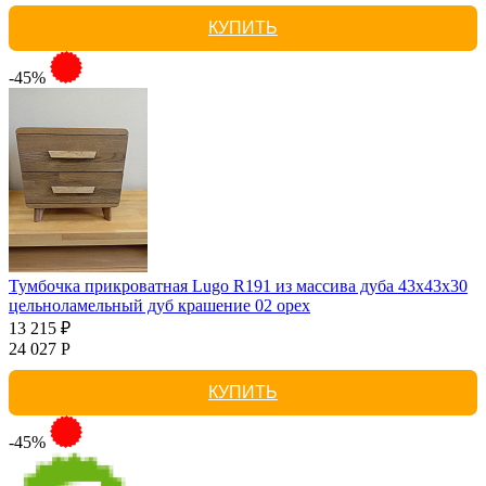
КУПИТЬ
-45%
Тумбочка прикроватная Lugo R191 из массива дуба 43х43х30
цельноламельный дуб крашение 02 орех
13 215 ₽
24 027 Р
КУПИТЬ
-45%