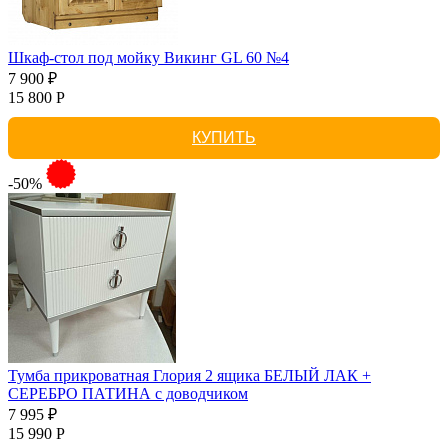
Шкаф-стол под мойку Викинг GL 60 №4
7 900 ₽
15 800 Р
КУПИТЬ
-50%
Тумба прикроватная Глория 2 ящика БЕЛЫЙ ЛАК +
СЕРЕБРО ПАТИНА с доводчиком
7 995 ₽
15 990 Р