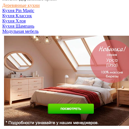
Деревянные кухни
Кухня Pin Magic
Кухня Классик
Кухня Хлоя
Кухня Шампань
Модульная мебель