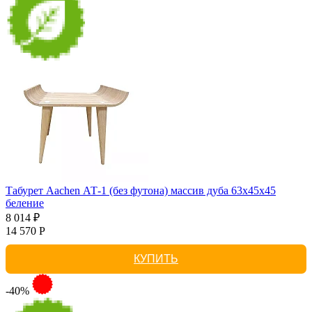
Табурет Aachen АТ-1 (без футона) массив дуба 63х45х45
беление
8 014 ₽
14 570 Р
КУПИТЬ
-40%