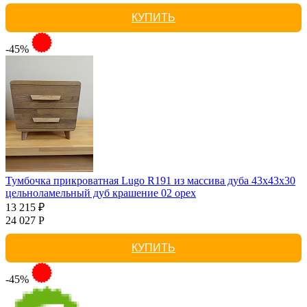
КУПИТЬ
-45%
Тумбочка прикроватная Lugo R191 из массива дуба 43х43х30
цельноламельный дуб крашение 02 орех
13 215 ₽
24 027 Р
КУПИТЬ
-45%