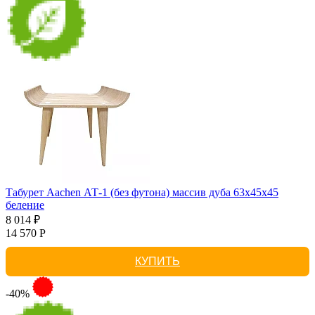
Табурет Aachen АТ-1 (без футона) массив дуба 63х45х45
беление
8 014 ₽
14 570 Р
КУПИТЬ
-40%