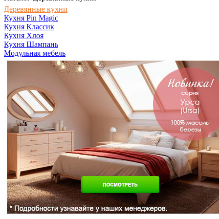
Деревянные кухни
Кухня Pin Magic
Кухня Классик
Кухня Хлоя
Кухня Шампань
Модульная мебель