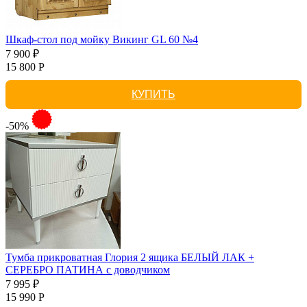
Шкаф-стол под мойку Викинг GL 60 №4
7 900 ₽
15 800 Р
КУПИТЬ
-50%
Тумба прикроватная Глория 2 ящика БЕЛЫЙ ЛАК +
СЕРЕБРО ПАТИНА с доводчиком
7 995 ₽
15 990 Р