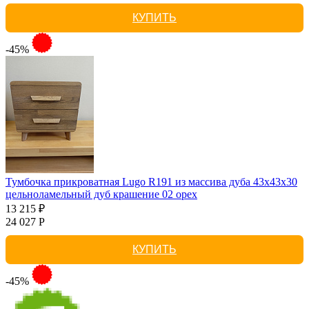
КУПИТЬ
-45%
Тумбочка прикроватная Lugo R191 из массива дуба 43х43х30
цельноламельный дуб крашение 02 орех
13 215 ₽
24 027 Р
КУПИТЬ
-45%