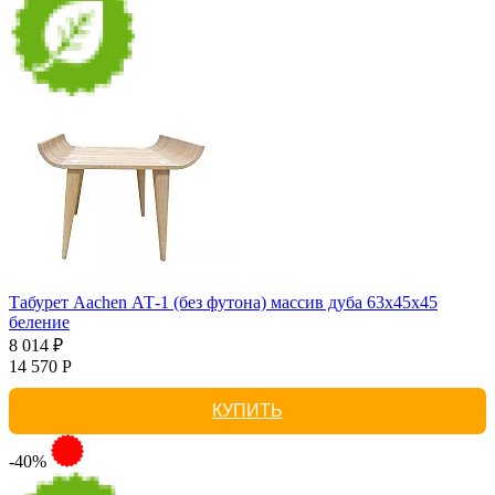
Табурет Aachen АТ-1 (без футона) массив дуба 63х45х45
беление
8 014 ₽
14 570 Р
КУПИТЬ
-40%