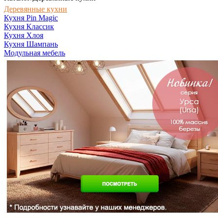
Деревянные кухни
Кухня Pin Magic
Кухня Классик
Кухня Хлоя
Кухня Шампань
Модульная мебель