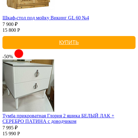
Шкаф-стол под мойку Викинг GL 60 №4
7 900 ₽
15 800 Р
КУПИТЬ
-50%
Тумба прикроватная Глория 2 ящика БЕЛЫЙ ЛАК +
СЕРЕБРО ПАТИНА с доводчиком
7 995 ₽
15 990 Р