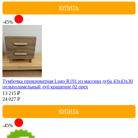
КУПИТЬ
-45%
Тумбочка прикроватная Lugo R191 из массива дуба 43х43х30
цельноламельный дуб крашение 02 орех
13 215 ₽
24 027 Р
КУПИТЬ
-45%