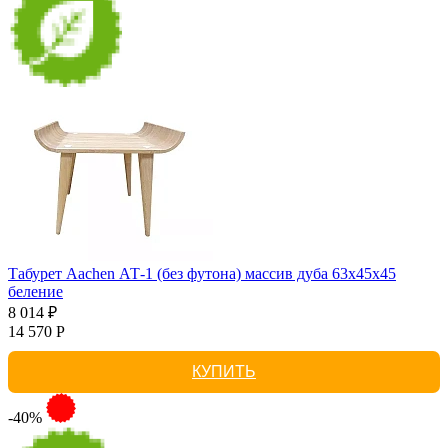
Табурет Aachen АТ-1 (без футона) массив дуба 63х45х45
беление
8 014 ₽
14 570 Р
КУПИТЬ
-40%