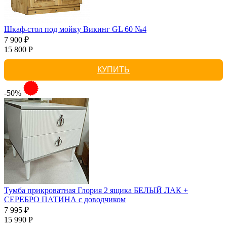
Шкаф-стол под мойку Викинг GL 60 №4
7 900 ₽
15 800 Р
КУПИТЬ
-50%
Тумба прикроватная Глория 2 ящика БЕЛЫЙ ЛАК +
СЕРЕБРО ПАТИНА с доводчиком
7 995 ₽
15 990 Р