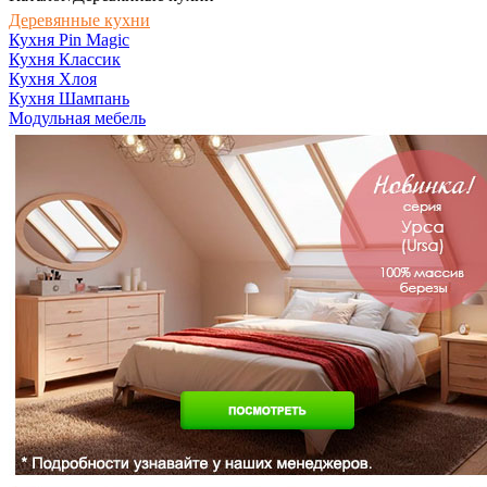
Деревянные кухни
Кухня Pin Magic
Кухня Классик
Кухня Хлоя
Кухня Шампань
Модульная мебель