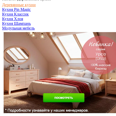
Деревянные кухни
Кухня Pin Magic
Кухня Классик
Кухня Хлоя
Кухня Шампань
Модульная мебель