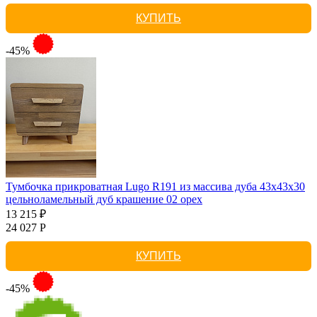
КУПИТЬ
-45%
Тумбочка прикроватная Lugo R191 из массива дуба 43х43х30
цельноламельный дуб крашение 02 орех
13 215 ₽
24 027 Р
КУПИТЬ
-45%