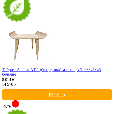
Табурет Aachen АТ-1 (без футона) массив дуба 63х45х45
беление
8 014 ₽
14 570 Р
КУПИТЬ
-40%