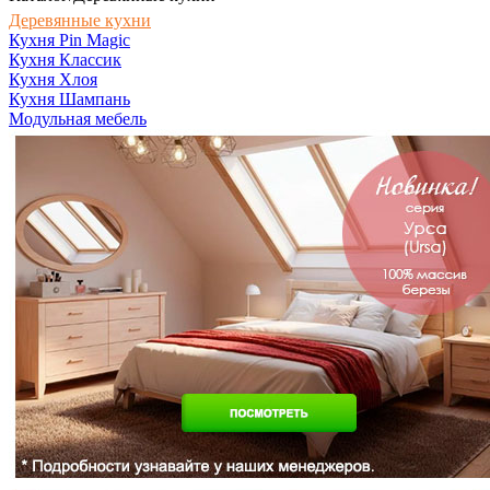
Деревянные кухни
Кухня Pin Magic
Кухня Классик
Кухня Хлоя
Кухня Шампань
Модульная мебель