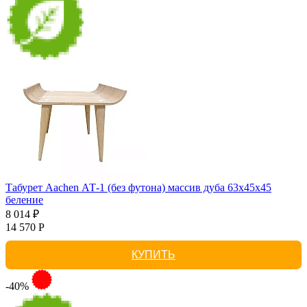
Табурет Aachen АТ-1 (без футона) массив дуба 63х45х45
беление
8 014 ₽
14 570 Р
КУПИТЬ
-40%