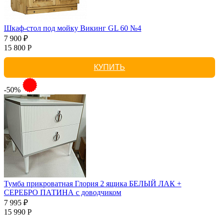
Шкаф-стол под мойку Викинг GL 60 №4
7 900 ₽
15 800 Р
КУПИТЬ
-50%
Тумба прикроватная Глория 2 ящика БЕЛЫЙ ЛАК +
СЕРЕБРО ПАТИНА с доводчиком
7 995 ₽
15 990 Р