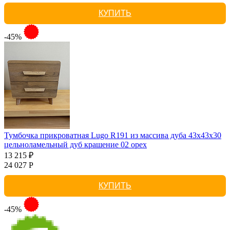
КУПИТЬ
-45%
Тумбочка прикроватная Lugo R191 из массива дуба 43х43х30
цельноламельный дуб крашение 02 орех
13 215 ₽
24 027 Р
КУПИТЬ
-45%