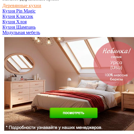
Деревянные кухни
Кухня Pin Magic
Кухня Классик
Кухня Хлоя
Кухня Шампань
Модульная мебель