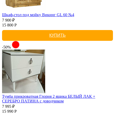
Шкаф-стол под мойку Викинг GL 60 №4
7 900 ₽
15 800 Р
КУПИТЬ
-50%
Тумба прикроватная Глория 2 ящика БЕЛЫЙ ЛАК +
СЕРЕБРО ПАТИНА с доводчиком
7 995 ₽
15 990 Р