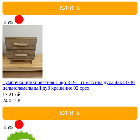
КУПИТЬ
-45%
Тумбочка прикроватная Lugo R191 из массива дуба 43х43х30
цельноламельный дуб крашение 02 орех
13 215 ₽
24 027 Р
КУПИТЬ
-45%