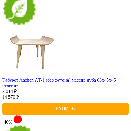
Табурет Aachen АТ-1 (без футона) массив дуба 63х45х45
беление
8 014 ₽
14 570 Р
КУПИТЬ
-40%