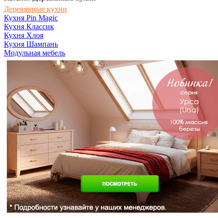
Деревянные кухни
Кухня Pin Magic
Кухня Классик
Кухня Хлоя
Кухня Шампань
Модульная мебель