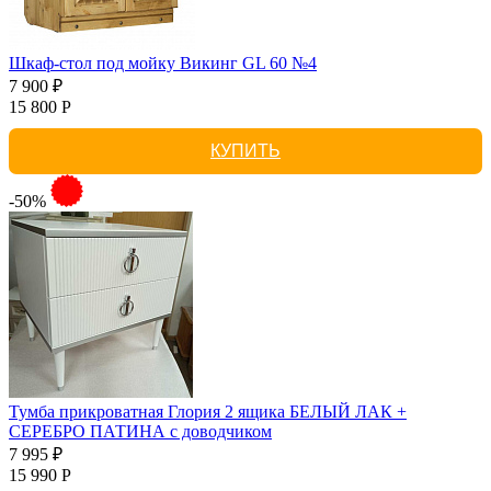
Шкаф-стол под мойку Викинг GL 60 №4
7 900 ₽
15 800 Р
КУПИТЬ
-50%
Тумба прикроватная Глория 2 ящика БЕЛЫЙ ЛАК +
СЕРЕБРО ПАТИНА с доводчиком
7 995 ₽
15 990 Р