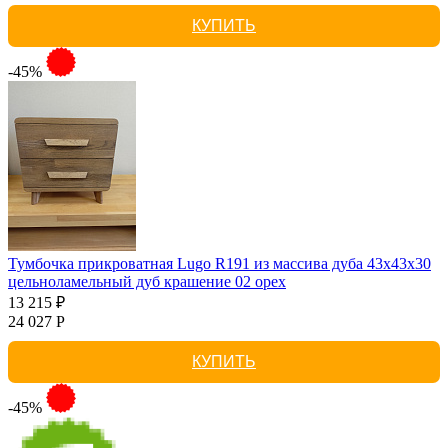
КУПИТЬ
-45%
Тумбочка прикроватная Lugo R191 из массива дуба 43х43х30
цельноламельный дуб крашение 02 орех
13 215 ₽
24 027 Р
КУПИТЬ
-45%