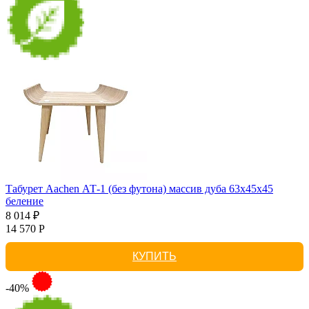
Табурет Aachen АТ-1 (без футона) массив дуба 63х45х45
беление
8 014 ₽
14 570 Р
КУПИТЬ
-40%