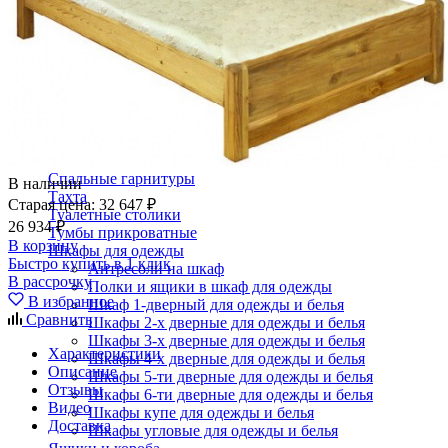
Кровати двуспальные с подъемным механизмом
Кровати полутороспальные с подъемным механизм
Зеркала
Комоды
Кровати двуспальные
Кровати металлические
Кровати односпальные
Кровати полутороспальные
Решетки и настилы под матрас
Спальные гарнитуры
В наличии
Тахта
Старая цена:
32 647 ₽
Туалетные столики
26 934 ₽
Тумбы прикроватные
В корзину
Шкафы для одежды
Быстро купить в 1 клик
Антресоли на шкаф
В рассрочку
Полки и ящики в шкаф для одежды
В избранное
Шкаф 1-дверный для одежды и белья
Сравнить
Шкафы 2-х дверные для одежды и белья
Шкафы 3-х дверные для одежды и белья
Характеристики
Шкафы 4-х дверные для одежды и белья
Описание
Шкафы 5-ти дверные для одежды и белья
Отзывы
Шкафы 6-ти дверные для одежды и белья
Видео
Шкафы купе для одежды и белья
Доставка
Шкафы угловые для одежды и белья