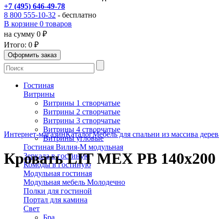
+7 (495) 646-49-78
8 800 555-10-32
- бесплатно
В корзине 0 товаров
на сумму 0 ₽
Итого:
0 ₽
Гостиная
Витрины
Витрины 1 створчатые
Витрины 2 створчатые
Витрины 3 створчатые
Витрины 4 створчатые
Интернет-магазин
Каталог
Мебель для спальни из массива дерев
Витрины угловые
Гостиная Вилия-М модульная
Кровать LIT MEX PB 140х200
Зеркала в гостиную
Комоды в гостиную
Модульная гостиная
Модульная мебель Молодечно
Полки для гостиной
Портал для камина
Свет
Бра