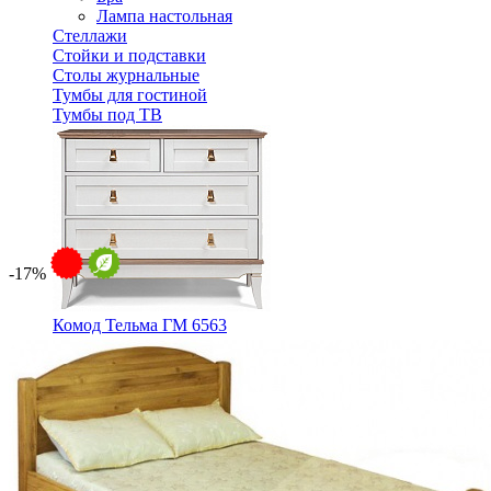
Лампа настольная
Стеллажи
Стойки и подставки
Столы журнальные
Тумбы для гостиной
Тумбы под ТВ
-17%
Комод Тельма ГМ 6563
70 522 ₽
78 358 ₽
В корзину
-10%
Спальня
Деревянные кровати с подъемным механизмом
Кровати односпальные с подъемным механизмом