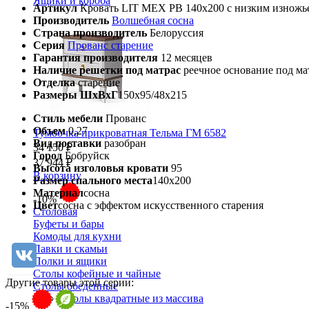
Ящики и короба
Артикул
Кровать LIT MEX PB 140х200 с низким изножь
Производитель
Волшебная сосна
Страна производитель
Белоруссия
Серия
Прованс старение
Гарантия производителя
12 месяцев
Наличие решетки под матрас
реечное основание под ма
Отделка
старение
Размеры ШхВхГ
150х95/48х215
Стиль мебели
Прованс
Объем
0,27
Тумбочка прикроватная Тельма ГМ 6582
Вид поставки
разобран
34 150 ₽
Город
Бобруйск
37 944 ₽
Высота изголовья кровати
95
В корзину
Размер спального места
140х200
Материал
сосна
-10%
Цвет
сосна с эффектом искусственного старения
Столовая
Буфеты и бары
Комоды для кухни
Лавки и скамьи
Полки и ящики
Столы кофейные и чайные
Другие товары этой серии:
Столы обеденные
Столы квадратные из массива
-15%