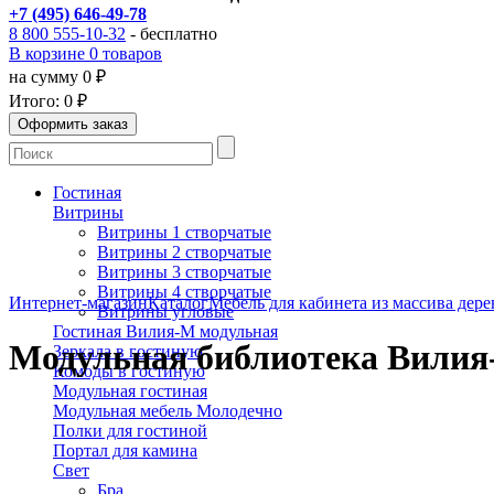
+7 (495) 646-49-78
8 800 555-10-32
- бесплатно
В корзине 0 товаров
на сумму 0 ₽
Итого:
0 ₽
Гостиная
Витрины
Витрины 1 створчатые
Витрины 2 створчатые
Витрины 3 створчатые
Витрины 4 створчатые
Интернет-магазин
Каталог
Мебель для кабинета из массива дере
Витрины угловые
Гостиная Вилия-М модульная
Модульная библиотека Вили
Зеркала в гостиную
Комоды в гостиную
Модульная гостиная
Модульная мебель Молодечно
Полки для гостиной
Портал для камина
Свет
Бра