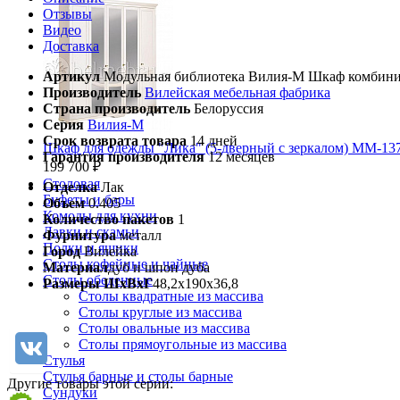
Отзывы
Видео
Доставка
Артикул
Модульная библиотека Вилия-М Шкаф комбин
Производитель
Вилейская мебельная фабрика
Страна производитель
Белоруссия
Серия
Вилия-М
Срок возврата товара
14 дней
Шкаф для одежды "Лика" (5-дверный с зеркалом) ММ-137
Гарантия производителя
12 месяцев
199 700 ₽
Столовая
Отделка
Лак
Буфеты и бары
Объем
0.405
Комоды для кухни
Количество пакетов
1
Лавки и скамьи
Фурнитура
металл
Полки и ящики
Город
Вилейка
Столы кофейные и чайные
Материал
дуб и шпон дуба
Столы обеденные
Размеры ШхВхГ
48,2х190х36,8
Столы квадратные из массива
Столы круглые из массива
Столы овальные из массива
Столы прямоугольные из массива
Стулья
Стулья барные и столы барные
Другие товары этой серии:
Сундуки