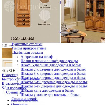
Кровати полутороспальные с подъемным механизм
Зеркала
Комоды
Кровати двуспальные
Кровати металлические
Кровати односпальные
Кровати полутороспальные
Решетки и настилы под матрас
Спальные гарнитуры
Тахта
Туалетные столики
1.
Цвет:
Тумбы прикроватные
Шкафы для одежды
Антресоли на шкаф
Полки и ящики в шкаф для одежды
Шкаф 1-дверный для одежды и белья
Шкафы 2-х дверные для одежды и белья
48 972 ₽
Шкафы 3-х дверные для одежды и белья
В корзину
Шкафы 4-х дверные для одежды и белья
Быстро купить в 1 клик
Шкафы 5-ти дверные для одежды и белья
В рассрочку
Шкафы 6-ти дверные для одежды и белья
В избранное
Шкафы купе для одежды и белья
Сравнить
Шкафы угловые для одежды и белья
Ящики и короба
Характеристики
Описание