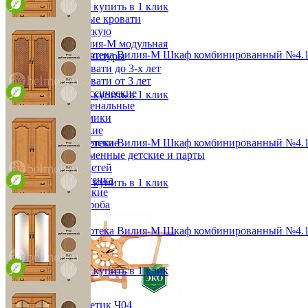
В корзину
Быстро купить в 1 клик
Детская
Двухъярусные кровати
Декор в детскую
Детская Вилия-М модульная
Модульная библиотека Вилия-М Шкаф комбинированный №4.
Детские гарнитуры
Детские кровати до 3-х лет
от 69 144 ₽
Детские кровати от 3 лет
96,4х190х36,8 см
Комоды классические
В корзину
Быстро купить в 1 клик
Комоды пеленальные
Кровати домики
Полки детские
Модульная библиотека Вилия-М Шкаф комбинированный №4.1
Стеллажи детские
Столы письменные детские и парты
от 94 656 ₽
Тумбы для детей
96,4х190х36,8 см
Шведская стенка
В корзину
Быстро купить в 1 клик
Шкафы детские
Ящики и короба
Модульная библиотека Вилия-М Шкаф комбинированный №4.
от 68 124 ₽
96,4х190х36,8 см
В корзину
Быстро купить в 1 клик
Часы Самолетик Ч04