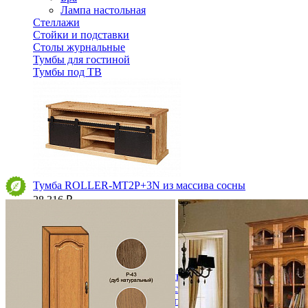
Лампа настольная
Стеллажи
Стойки и подставки
Столы журнальные
Тумбы для гостиной
Тумбы под ТВ
Тумба ROLLER-MT2P+3N из массива сосны
28 316 ₽
31 462 ₽
В корзину
-10%
Спальня
Деревянные кровати с подъемным механизмом
Кровати односпальные с подъемным механизмом
Кровати двуспальные с подъемным механизмом