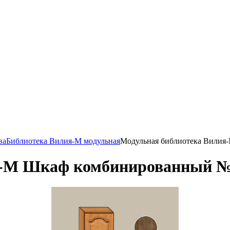
ва
Библиотека Вилия-М модульная
Модульная библиотека Вилия
я-М Шкаф комбинированный №