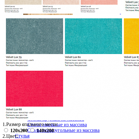
Комод PIN MAGIC KR100
51 864 ₽
57 627 ₽
В корзину
-10%
Столовая
Буфеты и бары
Комоды для кухни
Лавки и скамьи
Полки и ящики
Столы кофейные и чайные
Столы обеденные
Столы квадратные из массива
Столы круглые из массива
1.
Размер спального места:
Столы овальные из массива
Столы прямоугольные из массива
120х200
140х200
Стулья
2.
Цвет: