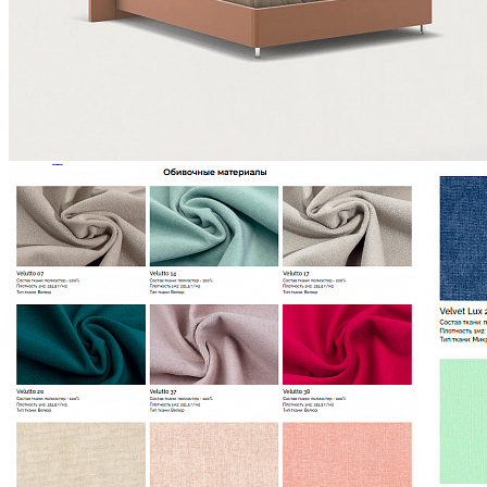
Зеркала
Комоды
Кровати двуспальные
Кровати металлические
Кровати односпальные
Кровати полутороспальные
Решетки и настилы под матрас
Спальные гарнитуры
Тахта
Туалетные столики
Тумбы прикроватные
Шкафы для одежды
Антресоли на шкаф
Полки и ящики в шкаф для одежды
Шкаф 1-дверный для одежды и белья
Шкафы 2-х дверные для одежды и белья
Шкафы 3-х дверные для одежды и белья
Шкафы 4-х дверные для одежды и белья
Шкафы 5-ти дверные для одежды и белья
Шкафы 6-ти дверные для одежды и белья
Шкафы купе для одежды и белья
Шкафы угловые для одежды и белья
Ящики и короба