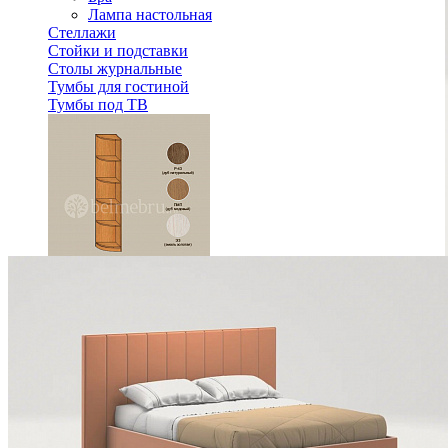
Лампа настольная
Стеллажи
Стойки и подставки
Столы журнальные
Тумбы для гостиной
Тумбы под ТВ
Модульная гостиная Вилия-М Шкаф №11.2-01
30 864 ₽
Спальня
Деревянные кровати с подъемным механизмом
Кровати односпальные с подъемным механизмом
Кровати двуспальные с подъемным механизмом
Кровати полутороспальные с подъемным механизм