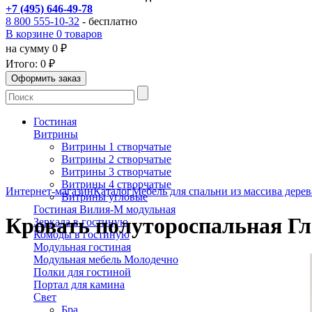
+7 (495) 646-49-78
8 800 555-10-32
- бесплатно
В корзине 0 товаров
на сумму 0 ₽
Итого:
0 ₽
Гостиная
Витрины
Витрины 1 створчатые
Витрины 2 створчатые
Витрины 3 створчатые
Витрины 4 створчатые
Интернет-магазин
Каталог
Мебель для спальни из массива дерев
Витрины угловые
Гостиная Вилия-М модульная
Кровать полутороспальная Гл
Зеркала в гостиную
Комоды в гостиную
Модульная гостиная
Модульная мебель Молодечно
Полки для гостиной
Портал для камина
Свет
Бра