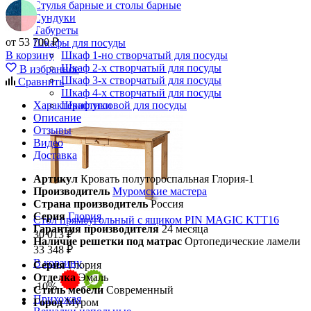
Стулья барные и столы барные
Сундуки
Табуреты
от 53 700 ₽
Шкафы для посуды
В корзину
Шкаф 1-но створчатый для посуды
Шкаф 2-х створчатый для посуды
В избранное
Шкаф 3-х створчатый для посуды
Сравнить
Шкаф 4-х створчатый для посуды
Характеристики
Шкаф угловой для посуды
Описание
Отзывы
Видео
Доставка
Артикул
Кровать полутороспальная Глория-1
Производитель
Муромские мастера
Страна производитель
Россия
Серия
Глория
Стол прямоугольный с ящиком PIN MAGIC KTT16
Гарантия производителя
24 месяца
30 013 ₽
Наличие решетки под матрас
Ортопедические ламели
33 348 ₽
В корзину
Серия
Глория
Отделка
Эмаль
-10%
Стиль мебели
Современный
Прихожая
Город
Муром