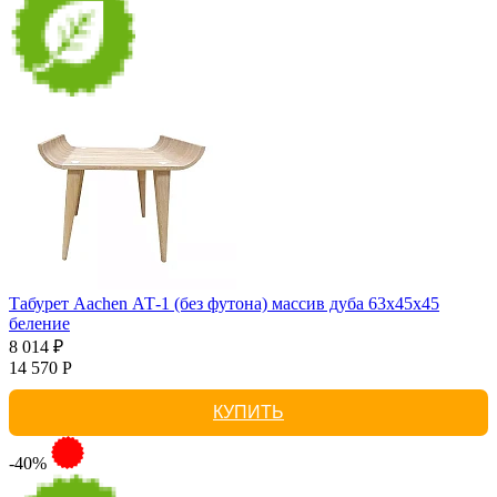
Табурет Aachen АТ-1 (без футона) массив дуба 63х45х45
беление
8 014 ₽
14 570 Р
КУПИТЬ
-40%