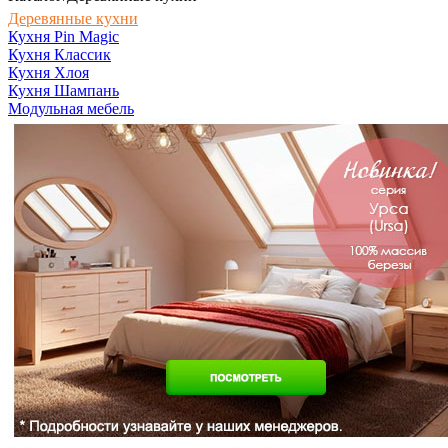
Деревянные кухни
Кухня Pin Magic
Кухня Классик
Кухня Хлоя
Кухня Шампань
Модульная мебель