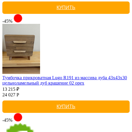
КУПИТЬ
-45%
Тумбочка прикроватная Lugo R191 из массива дуба 43х43х30
цельноламельный дуб крашение 02 орех
13 215 ₽
24 027 Р
КУПИТЬ
-45%