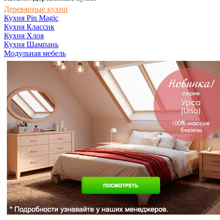
Деревянные кухни
Кухня Pin Magic
Кухня Классик
Кухня Хлоя
Кухня Шампань
Модульная мебель