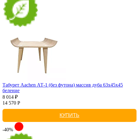
Табурет Aachen АТ-1 (без футона) массив дуба 63х45х45
беление
8 014 ₽
14 570 Р
КУПИТЬ
-40%