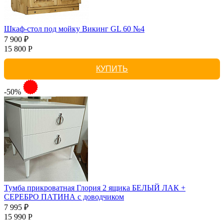
Шкаф-стол под мойку Викинг GL 60 №4
7 900 ₽
15 800 Р
КУПИТЬ
-50%
Тумба прикроватная Глория 2 ящика БЕЛЫЙ ЛАК +
СЕРЕБРО ПАТИНА с доводчиком
7 995 ₽
15 990 Р