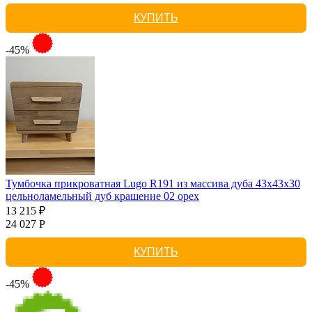
КУПИТЬ
-45%
Тумбочка прикроватная Lugo R191 из массива дуба 43х43х30
цельноламельный дуб крашение 02 орех
13 215 ₽
24 027 Р
КУПИТЬ
-45%