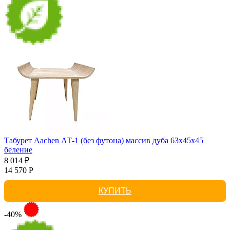
Табурет Aachen АТ-1 (без футона) массив дуба 63х45х45
беление
8 014 ₽
14 570 Р
КУПИТЬ
-40%