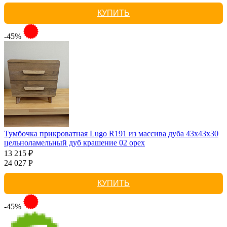
КУПИТЬ
-45%
Тумбочка прикроватная Lugo R191 из массива дуба 43х43х30
цельноламельный дуб крашение 02 орех
13 215 ₽
24 027 Р
КУПИТЬ
-45%