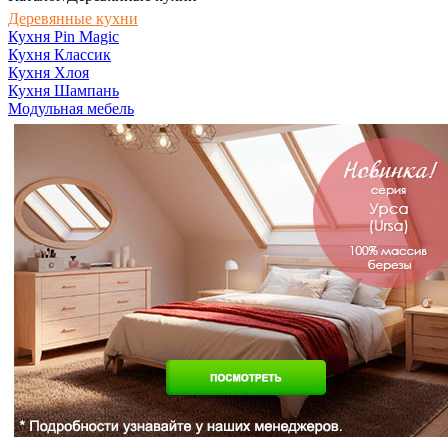
Деревянные кухни
Кухня Pin Magic
Кухня Классик
Кухня Хлоя
Кухня Шампань
Модульная мебель