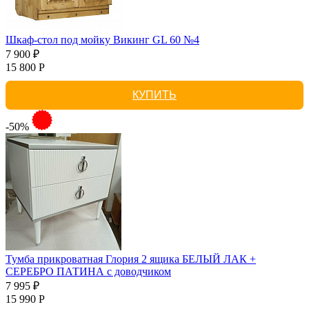
Шкаф-стол под мойку Викинг GL 60 №4
7 900 ₽
15 800 Р
КУПИТЬ
-50%
Тумба прикроватная Глория 2 ящика БЕЛЫЙ ЛАК +
СЕРЕБРО ПАТИНА с доводчиком
7 995 ₽
15 990 Р