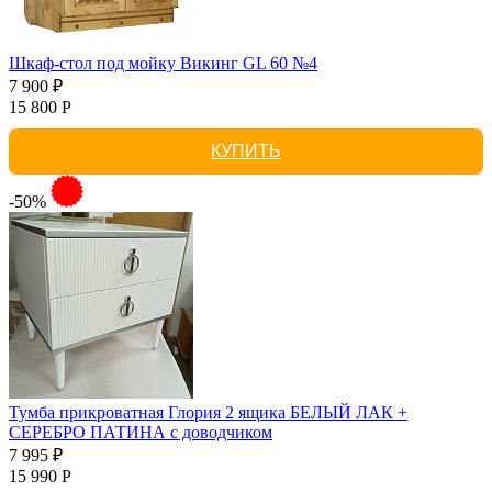
Шкаф-стол под мойку Викинг GL 60 №4
7 900 ₽
15 800 Р
КУПИТЬ
-50%
Тумба прикроватная Глория 2 ящика БЕЛЫЙ ЛАК +
СЕРЕБРО ПАТИНА с доводчиком
7 995 ₽
15 990 Р