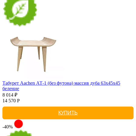
Табурет Aachen АТ-1 (без футона) массив дуба 63х45х45
беление
8 014 ₽
14 570 Р
КУПИТЬ
-40%