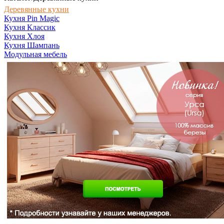
Деревянные кухни
Кухня Pin Magic
Кухня Классик
Кухня Хлоя
Кухня Шампань
Модульная мебель