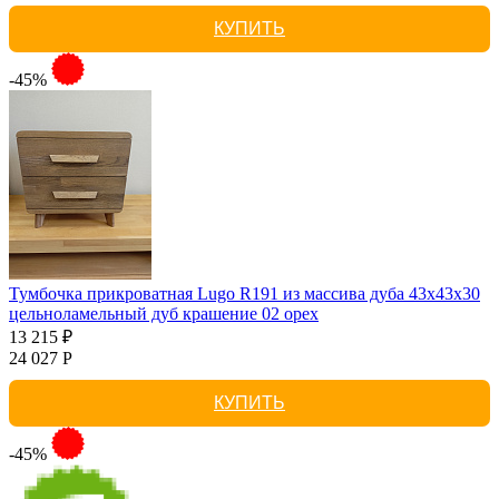
КУПИТЬ
-45%
Тумбочка прикроватная Lugo R191 из массива дуба 43х43х30
цельноламельный дуб крашение 02 орех
13 215 ₽
24 027 Р
КУПИТЬ
-45%