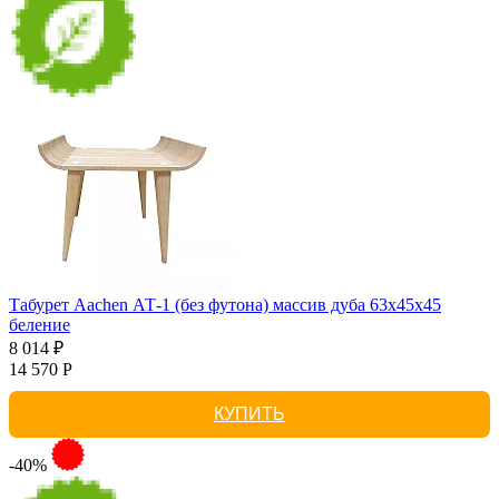
Табурет Aachen АТ-1 (без футона) массив дуба 63х45х45
беление
8 014 ₽
14 570 Р
КУПИТЬ
-40%