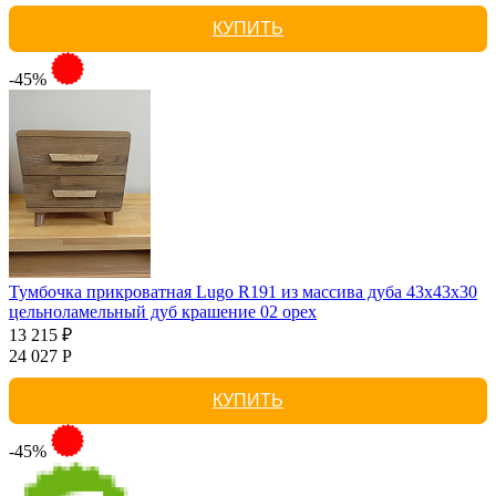
КУПИТЬ
-45%
Тумбочка прикроватная Lugo R191 из массива дуба 43х43х30
цельноламельный дуб крашение 02 орех
13 215 ₽
24 027 Р
КУПИТЬ
-45%