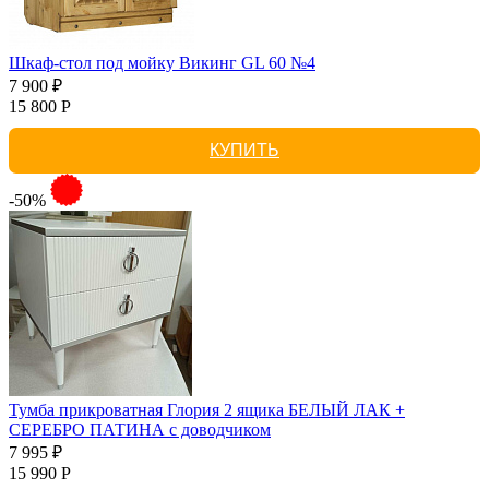
Шкаф-стол под мойку Викинг GL 60 №4
7 900 ₽
15 800 Р
КУПИТЬ
-50%
Тумба прикроватная Глория 2 ящика БЕЛЫЙ ЛАК +
СЕРЕБРО ПАТИНА с доводчиком
7 995 ₽
15 990 Р