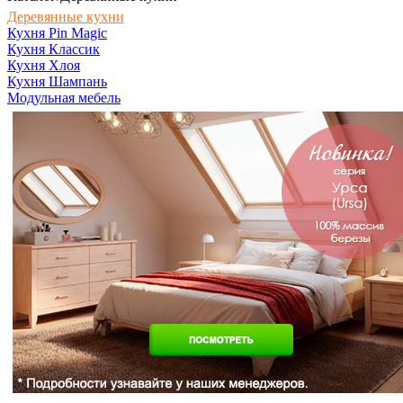
Деревянные кухни
Кухня Pin Magic
Кухня Классик
Кухня Хлоя
Кухня Шампань
Модульная мебель