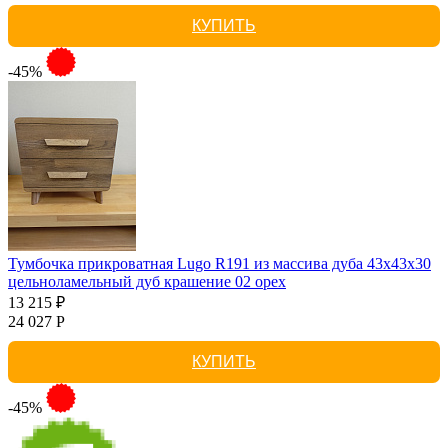
КУПИТЬ
-45%
Тумбочка прикроватная Lugo R191 из массива дуба 43х43х30
цельноламельный дуб крашение 02 орех
13 215 ₽
24 027 Р
КУПИТЬ
-45%