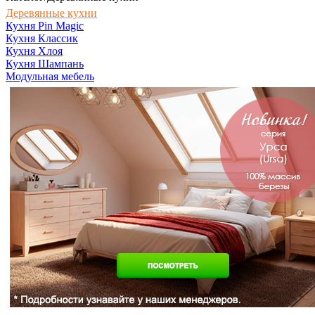
Деревянные кухни
Кухня Pin Magic
Кухня Классик
Кухня Хлоя
Кухня Шампань
Модульная мебель