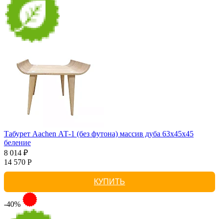
Табурет Aachen АТ-1 (без футона) массив дуба 63х45х45
беление
8 014 ₽
14 570 Р
КУПИТЬ
-40%