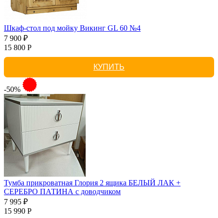
Шкаф-стол под мойку Викинг GL 60 №4
7 900 ₽
15 800 Р
КУПИТЬ
-50%
Тумба прикроватная Глория 2 ящика БЕЛЫЙ ЛАК +
СЕРЕБРО ПАТИНА с доводчиком
7 995 ₽
15 990 Р