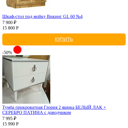
Шкаф-стол под мойку Викинг GL 60 №4
7 900 ₽
15 800 Р
КУПИТЬ
-50%
Тумба прикроватная Глория 2 ящика БЕЛЫЙ ЛАК +
СЕРЕБРО ПАТИНА с доводчиком
7 995 ₽
15 990 Р