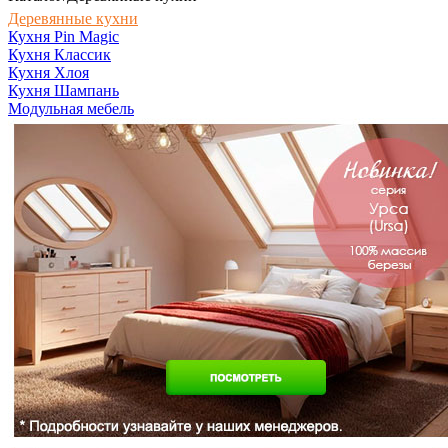
Деревянные кухни
Кухня Pin Magic
Кухня Классик
Кухня Хлоя
Кухня Шампань
Модульная мебель