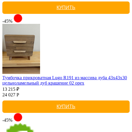
КУПИТЬ
-45%
Тумбочка прикроватная Lugo R191 из массива дуба 43х43х30
цельноламельный дуб крашение 02 орех
13 215 ₽
24 027 Р
КУПИТЬ
-45%