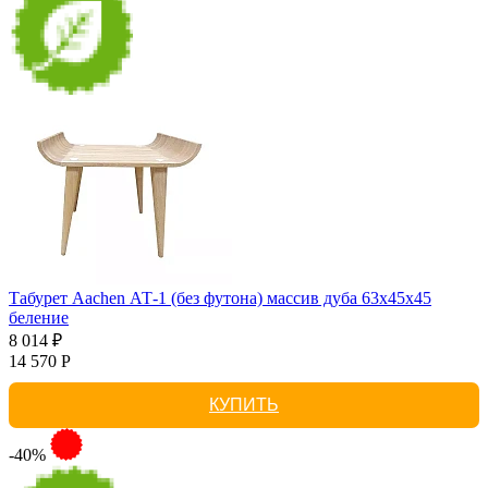
Табурет Aachen АТ-1 (без футона) массив дуба 63х45х45
беление
8 014 ₽
14 570 Р
КУПИТЬ
-40%