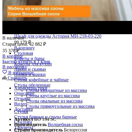
Шкаф для одежды Астория МН-218-03-220
В наличии
99 179 ₽
Старая цена:
42 882 ₽
В корзину
35 378 ₽
Столовая
В корзину
Буфеты и бары
Быстро купить в 1 клик
Комоды для кухни
В рассрочку
Лавки и скамьи
В избранное
Полки и ящики
Сравнить
Столы кофейные и чайные
Столы обеденные
Характеристики
Столы квадратные из массива
Описание
Столы круглые из массива
Отзывы
Столы овальные из массива
Видео
Столы прямоугольные из массива
Доставка
Стулья
Стулья барные и столы барные
Артикул
BO 194 SC
Сундуки
Производитель
Волшебная сосна
Табуреты
Страна производитель
Белоруссия