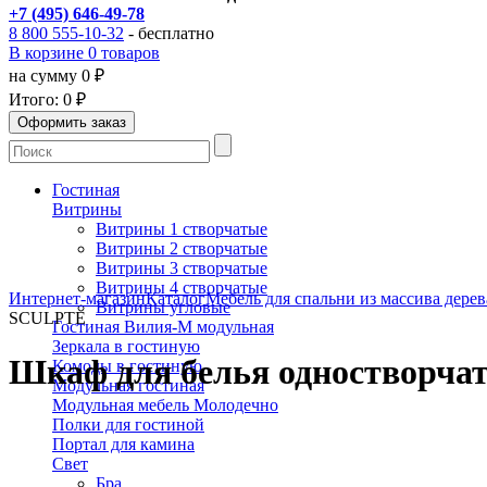
+7 (495) 646-49-78
8 800 555-10-32
- бесплатно
В корзине 0 товаров
на сумму 0 ₽
Итого:
0 ₽
Гостиная
Витрины
Витрины 1 створчатые
Витрины 2 створчатые
Витрины 3 створчатые
Витрины 4 створчатые
Интернет-магазин
Каталог
Мебель для спальни из массива дерев
Витрины угловые
SCULPTE
Гостиная Вилия-М модульная
Зеркала в гостиную
Шкаф для белья одностворч
Комоды в гостиную
Модульная гостиная
Модульная мебель Молодечно
Полки для гостиной
Портал для камина
Свет
Бра