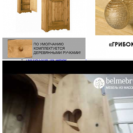
Комоды
Кровати двуспальные
Кровати металлические
Кровати односпальные
Кровати полутороспальные
Решетки и настилы под матрас
Спальные гарнитуры
Тахта
Туалетные столики
Тумбы прикроватные
Шкафы для одежды
Антресоли на шкаф
Полки и ящики в шкаф для одежды
Шкаф 1-дверный для одежды и белья
Шкафы 2-х дверные для одежды и белья
Шкафы 3-х дверные для одежды и белья
Шкафы 4-х дверные для одежды и белья
Шкафы 5-ти дверные для одежды и белья
Шкафы 6-ти дверные для одежды и белья
Шкафы купе для одежды и белья
Шкафы угловые для одежды и белья
Ящики и короба