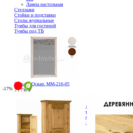
Лампа настольная
Стеллажи
Стойки и подставки
Столы журнальные
Тумбы для гостиной
Тумбы под ТВ
Зеркало Оскар. ММ-216-05
-17%
25 730 ₽
В корзину
Спальня
Деревянные кровати с подъемным механизмом
Кровати односпальные с подъемным механизмом
Кровати двуспальные с подъемным механизмом
Кровати полутороспальные с подъемным механизм
Зеркала